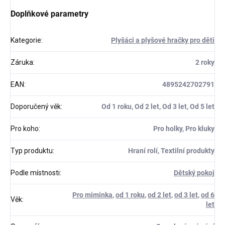
Doplňkové parametry
Kategorie
:
Plyšáci a plyšové hračky pro děti
Záruka
:
2 roky
EAN
:
4895242702791
Doporučený věk
:
Od 1 roku, Od 2 let, Od 3 let, Od 5 let
Pro koho
:
Pro holky, Pro kluky
Typ produktu
:
Hraní rolí, Textilní produkty
Podle místnosti
:
Dětský pokoj
Pro miminka
,
od 1 roku
,
od 2 let
,
od 3 let
,
od 6
Věk
:
let