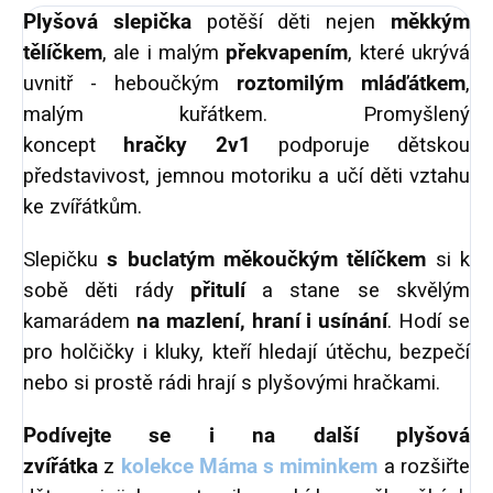
Plyšová slepička
potěší děti nejen
měkkým
tělíčkem
, ale i malým
překvapením
, které ukrývá
uvnitř - heboučkým
roztomilým mláďátkem
,
malým kuřátkem. Promyšlený
koncept
hračky
2v1
podporuje dětskou
představivost, jemnou motoriku a učí děti vztahu
ke zvířátkům.
Slepičku
s buclatým měkoučkým tělíčkem
si k
sobě děti rády
přitulí
a stane se skvělým
kamarádem
na mazlení, hraní i usínání
. Hodí se
pro holčičky i kluky, kteří hledají útěchu, bezpečí
nebo si prostě rádi hrají s plyšovými hračkami.
Podívejte se i na další plyšová
zvířátka
z
kolekce Máma s miminkem
a rozšiřte