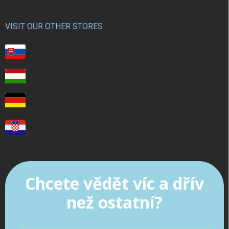
VISIT OUR OTHER STORES
Chcete vědět víc a dřív
než ostatní?