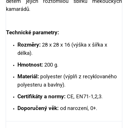
dětem jejich roztomilou sbírku měkoučkých
kamarádů.
Technické parametry:
Rozměry:
28 x 28 x 16 (výška x šířka x
délka).
Hmotnost:
200 g.
Materiál:
polyester (výplň z recyklovaného
polyesteru a bavlny).
Certifikáty a normy:
CE, EN71-1,2,3.
Doporučený věk:
od narození, 0+.