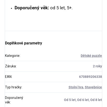
Doporučený věk:
od 5 let, 5+.
Doplňkové parametry
Kategorie
:
Dětské puzzle
Záruka
:
2 roky
EAN
:
670889206338
Typ hračky
:
Stolní hra
,
Stavebnice
Doporučený
Od 5 let, Od 6 let, Od 8 let
věk
: