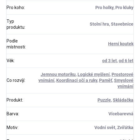
Pro koho
:
Pro holky, Pro kluky
Typ
Stolní hra, Stavebnice
produktu
:
Podle
Herní koutek
místnosti
:
Věk
:
od 3 let
,
od 6 let
Jemnou motoriku
,
Logické myšlení
,
Prostorové
Co rozvíjí
:
vnímání
,
Koordinaci očí a ruky
,
Paměť
,
Smyslové
vnímání
Produkt
:
Puzzle
,
Skládačka
Barva
:
Vícebarevná
Motiv
:
Vodní svět, Zvířátka