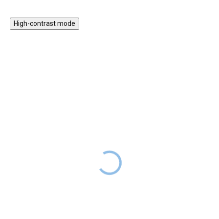
High-contrast mode
Puzzle 3D - Lemuři
Puzzle 3D - Panda velká
179 Kč
DODÁNÍ DO
179 Kč
SKLADEM
2 TÝDNŮ
3D puzzle s motivem lemurů
3D puzzle s motivem pandy si
okouzlí všechny, kdo mají rádi
jistě oblíbí děti i dospělí. Při
návštěvy v ZOO a nikdy
skládání puzzle s pandou zapojí
nevynechají výběh s těmito
logické myšlení, procvičí svoji