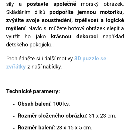
síly a
postavte společně
mořský obrázek.
Skládáním dílků
podpoříte jemnou motoriku,
zvýšíte svoje soustředění, trpělivost a logické
myšlení
. Navíc si můžete hotový obrázek slepit a
využít ho jako
krásnou dekoraci
například
dětského pokojíčku.
Prohlédněte si i další motivy
3D puzzle se
zvířátky
z naší nabídky.
Technické parametry:
Obsah balení:
100 ks.
Rozměr složeného obrázku:
31 x 23 cm.
Rozměr balení:
23 x 15 x 5 cm.