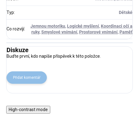
Typ
:
Dětské
Jemnou motoriku
,
Logické myšlení
,
Koordinaci očí a
Co rozvíjí
:
ruky
,
Smyslové vnímání
,
Prostorové vnímání
,
Paměť
Diskuze
Buďte první, kdo napíše příspěvek k této položce.
Přidat komentář
High-contrast mode