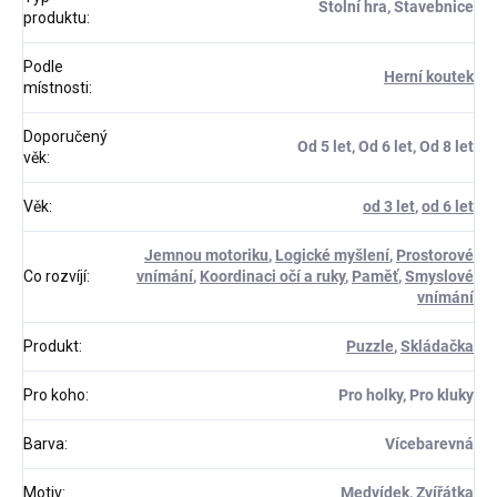
Stolní hra, Stavebnice
produktu
:
Podle
Herní koutek
místnosti
:
Doporučený
Od 5 let, Od 6 let, Od 8 let
věk
:
Věk
:
od 3 let
,
od 6 let
Jemnou motoriku
,
Logické myšlení
,
Prostorové
Co rozvíjí
:
vnímání
,
Koordinaci očí a ruky
,
Paměť
,
Smyslové
vnímání
Produkt
:
Puzzle
,
Skládačka
Pro koho
:
Pro holky, Pro kluky
Barva
:
Vícebarevná
Motiv
:
Medvídek, Zvířátka