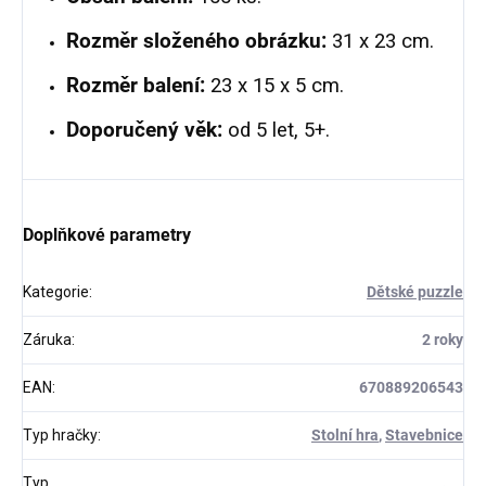
Rozměr složeného obrázku:
31 x 23 cm.
Rozměr balení:
23 x 15 x 5 cm.
Doporučený věk:
od 5 let, 5+.
Doplňkové parametry
Kategorie
:
Dětské puzzle
Záruka
:
2 roky
EAN
:
670889206543
Typ hračky
:
Stolní hra
,
Stavebnice
Typ