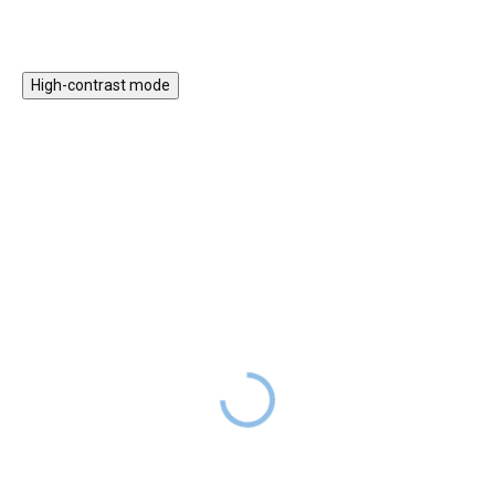
High-contrast mode
Puzzle 3D - Lemuři
Puzzle 3D - Panda
červená
179 Kč
SKLADEM
DODÁNÍ DO
179 Kč
3D puzzle s motivem lemurů
2 TÝDNŮ
okouzlí všechny, kdo mají rádi
3D puzzle s motivem pandy
návštěvy v ZOO a nikdy
červené s dětmi hravou formou