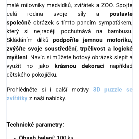
malé milovníky medvídků, zvířátek a ZOO. Spojte
celá rodina svoje síly a
postavte
společně
obrázek s tímto pandím sympaťákem,
který si nejraději pochutnává na bambusu.
Skládáním dílků
podpoříte jemnou motoriku,
zvýšíte svoje soustředění, trpělivost a logické
myšlení
. Navíc si můžete hotový obrázek slepit a
využít ho jako
krásnou dekoraci
například
dětského pokojíčku.
Prohlédněte si i další motivy
3D puzzle se
zvířátky
z naší nabídky.
Technické parametry:
Obsah balení:
100 ks.