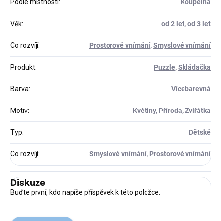
Podle místnosti
:
Koupelna
Věk
:
od 2 let
,
od 3 let
Co rozvíjí
:
Prostorové vnímání
,
Smyslové vnímání
Produkt
:
Puzzle
,
Skládačka
Barva
:
Vícebarevná
Motiv
:
Květiny, Příroda, Zvířátka
Typ
:
Dětské
Co rozvíjí
:
Smyslové vnímání
,
Prostorové vnímání
Diskuze
Buďte první, kdo napíše příspěvek k této položce.