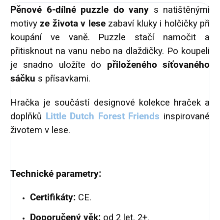
Pěnové 6-dílné puzzle do vany
s natištěnými
motivy
ze života v lese
zabaví kluky i holčičky při
koupání ve vaně. Puzzle stačí namočit a
přitisknout na vanu nebo na dlaždičky.
Po koupeli
je snadno uložíte do
přiloženého síťovaného
sáčku
s přísavkami.
Hračka je součástí designové kolekce hraček a
doplňků
Little Dutch Forest Friends
inspirované
životem v lese.
Technické parametry:
Certifikáty:
CE.
Doporučený věk:
od 2 let, 2+.