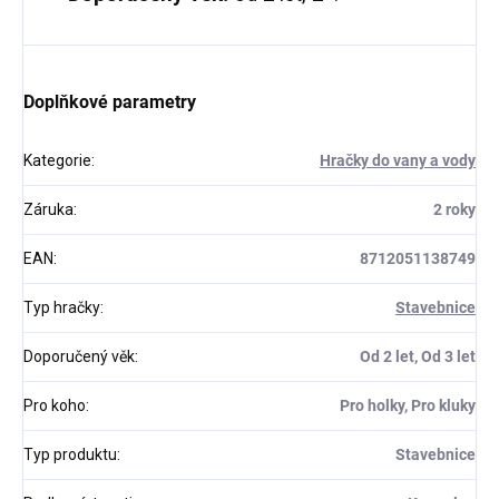
Doplňkové parametry
Kategorie
:
Hračky do vany a vody
Záruka
:
2 roky
EAN
:
8712051138749
Typ hračky
:
Stavebnice
Doporučený věk
:
Od 2 let, Od 3 let
Pro koho
:
Pro holky, Pro kluky
Typ produktu
:
Stavebnice