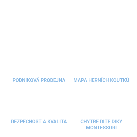
motivy promění každé
koupání
v dobrodružství.
Stačí je navlhčit a přilepit na vanu nebo obklady,
drží samy a snadno se používají.
DETAILNÍ INFORMACE
ZEPTAT SE
HLÍDAT
PODNIKOVÁ PRODEJNA
MAPA HERNÍCH KOUTKŮ
BEZPEČNOST A KVALITA
CHYTRÉ DÍTĚ DÍKY
MONTESSORI