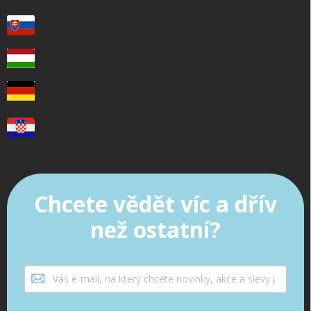
Chcete vědět víc a dřív
než ostatní?