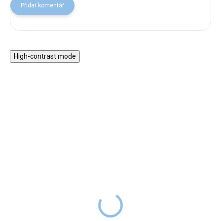
Přidat komentář
High-contrast mode
★★★★
Chrastítko přesýpací
PREMIUM
hodiny Forest Friends
Houby dřevěné skládací
269 Kč
SKLADEM
Forest Friends