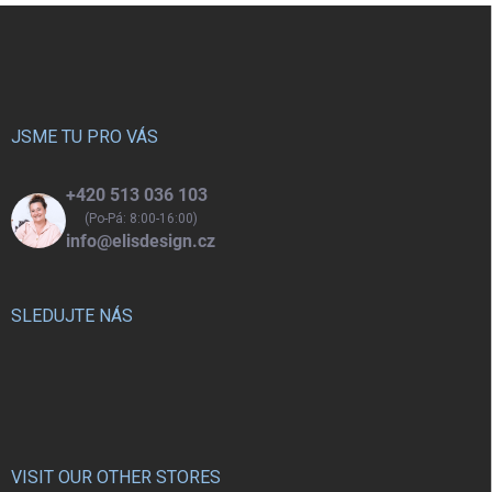
Z
á
p
a
t
í
JSME TU PRO VÁS
+420 513 036 103
(Po-Pá: 8:00-16:00)
info@elisdesign.cz
SLEDUJTE NÁS
VISIT OUR OTHER STORES