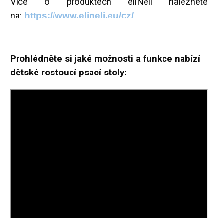
Více o produktech eliNeli naleznete
na:
https://www.elineli.eu/cz/
.
Prohlédněte si jaké možnosti a funkce nabízí
dětské rostoucí psací stoly: