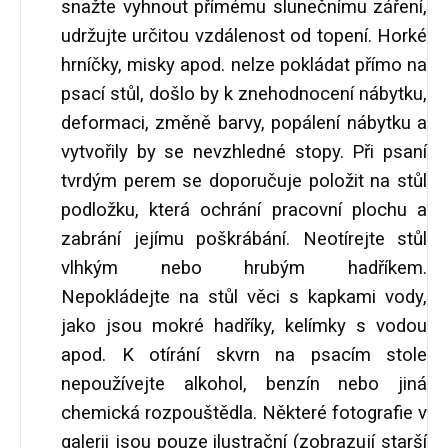
snažte vyhnout přímému slunečnímu záření,
udržujte určitou vzdálenost od topení. Horké
hrníčky, misky apod. nelze pokládat přímo na
psací stůl, došlo by k znehodnocení nábytku,
deformaci, změně barvy, popálení nábytku a
vytvořily by se nevzhledné stopy. Při psaní
tvrdým perem se doporučuje položit na stůl
podložku, která ochrání pracovní plochu a
zabrání jejímu poškrábání. Neotírejte stůl
vlhkým nebo hrubým hadříkem.
Nepokládejte na stůl věci s kapkami vody,
jako jsou mokré hadříky, kelímky s vodou
apod. K otírání skvrn na psacím stole
nepoužívejte alkohol, benzín nebo jiná
chemická rozpouštědla. Některé fotografie v
galerii jsou pouze ilustrační (zobrazují starší