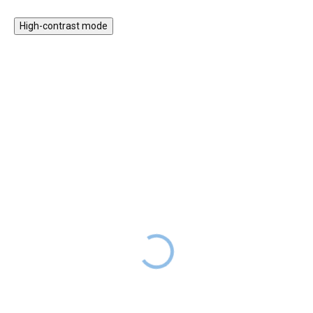
High-contrast mode
ZPÁTKY DO
ZPÁTKY DO
ŠKOL(K)Y
ŠKOL(K)Y
Dětský studijní stůl 100
Dětský studijní stůl 120
cm
cm
12 699 Kč
13 999 Kč
SKLADEM
SKLADEM
7 999 Kč
8 999 Kč
Výškově nastavitelný rostoucí
Rostoucí dětský psací stůl s