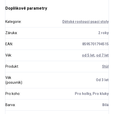
Doplňkové parametry
Kategorie
:
Dětské rostoucí psací stoly
Záruka
:
2 roky
EAN
:
8595701794515
Věk
:
od 5 let
,
od 7 let
Produkt
:
Stůl
Věk
Od 3 let
(posuvník)
:
Pro koho
:
Pro holky, Pro kluky
Barva
:
Bílá