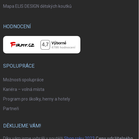
Mapa ELIS DESIGN dětských koutků
HODNOCENÍ
SPOLUPRÁCE
Možnosti spolupráce
Kariéra – volná místa
Program pro školky, herny a hotely
Partneři
DĚKUJEME VÁM!
Díky vám jsme vyhráli v soutěži
Shop roku 2023
Cenu udržitelného