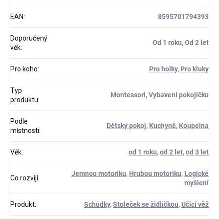
EAN
:
8595701794393
Doporučený
Od 1 roku, Od 2 let
věk
:
Pro koho
:
Pro holky
,
Pro kluky
Typ
Montessori, Vybavení pokojíčku
produktu
:
Podle
Dětský pokoj
,
Kuchyně
,
Koupelna
místnosti
:
Věk
:
od 1 roku
,
od 2 let
,
od 3 let
Jemnou motoriku
,
Hrubou motoriku
,
Logické
Co rozvíjí
:
myšlení
Produkt
:
Schůdky
,
Stoleček se židličkou
,
Učicí věž