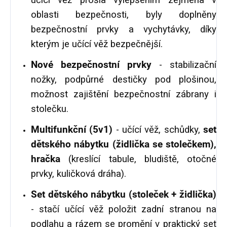
učící věž prošla vylepšením zejména v
oblasti bezpečnosti, byly doplněny
bezpečnostní prvky a vychytávky, díky
kterým je učící věž bezpečnější.
Nové bezpečnostní prvky
- stabilizační
nožky, podpůrné destičky pod plošinou,
možnost zajištění bezpečnostní zábrany i
stolečku.
Multifunkční (5v1)
- učící věž, schůdky,
set
dětského nábytku (židlička se stolečkem),
hračka
(kreslící tabule, bludiště, otočné
prvky, kuličková dráha).
Set dětského nábytku (stoleček + židlička)
- stačí učící věž položit zadní stranou na
podlahu a rázem se promění v praktický set