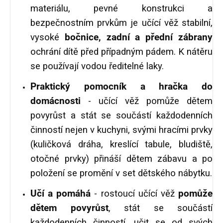
materiálu, pevné konstrukci a
bezpečnostním prvkům je učící věž stabilní,
vysoké
bočnice, zadní a přední zábrany
ochrání dítě před případným pádem. K nátěru
se používají vodou ředitelné laky.
Praktický pomocník a hračka do
domácnosti
- učící věž pomůže dětem
povyrůst a stát se součástí každodenních
činností nejen v kuchyni, svými hracími prvky
(kuličková dráha, kreslící tabule, bludiště,
otočné prvky) přináší dětem zábavu a po
položení se promění v set dětského nábytku.
Učí a pomáhá
- rostoucí učící věž
pomůže
dětem povyrůst
, stát se součástí
každodenních činností, učit se od svých