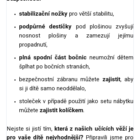
stabilizační nožky
pro větší stabilitu,
podpůrné destičky
pod plošinou zvyšují
nosnost plošiny a zamezují jejímu
propadnutí,
plná spodní část bočnic
neumožní dětem
šplhat po bočních stranách,
bezpečnostní zábranu můžete
zajistit
, aby
si ji dítě samo neoddělalo,
stoleček v případě použití jako setu nábytku
můžete
zajistit kolíčkem
.
Nejste si jistí tím,
která z našich učících věží je
pro vaše dítě nejvhodnější?
Připravili jsme pro