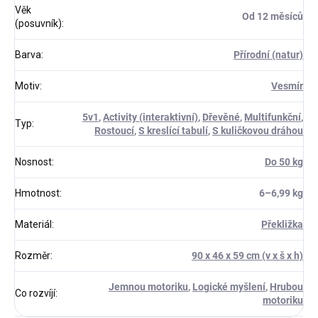
Věk
Od 12 měsíců
(posuvník)
:
Barva
:
Přírodní (natur)
Motiv
:
Vesmír
5v1
,
Activity (interaktivní)
,
Dřevěné
,
Multifunkční
,
Typ
:
Rostoucí
,
S kreslící tabulí
,
S kuličkovou dráhou
Nosnost
:
Do 50 kg
Hmotnost
:
6–⁠6,99 kg
Materiál
:
Překližka
Rozměr
:
90 x 46 x 59 cm (v x š x h)
Jemnou motoriku
,
Logické myšlení
,
Hrubou
Co rozvíjí
:
motoriku