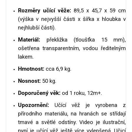
Rozměry učící věže:
89,5 x 45,7 x 59 cm
(výška v nejvyšší části x šířka x hloubka v
nejhlubší části).
Materiál:
překližka (tloušťka 15 mm),
ošetřena transparentním, vodou ředitelným
lakem.
Hmotnost:
cca 6,9 kg.
Nosnost:
50 kg.
Doporučený věk:
od 1 roku, 12m+.
Upozornění:
Učící věž je vyrobena z
přírodního materiálu, na hranách se střídají
tmavé a světlé odstíny. Video je ilustrační,
nyní je učící věž ještě více vylepšená. Učicí