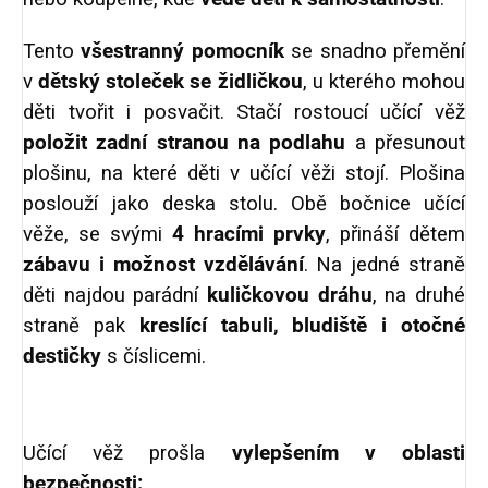
Tento
všestranný pomocník
se snadno přemění
v
dětský stoleček se židličkou
, u kterého mohou
děti tvořit i posvačit. Stačí rostoucí učící věž
položit zadní stranou na podlahu
a přesunout
plošinu, na které děti v učící věži stojí. Plošina
poslouží jako deska stolu. Obě bočnice učící
věže, se svými
4 hracími prvky
, přináší dětem
zábavu i možnost vzdělávání
. Na jedné straně
děti najdou parádní
kuličkovou dráhu
, na druhé
straně pak
kreslící tabuli, bludiště i otočné
destičky
s číslicemi.
Učící věž prošla
vylepšením v oblasti
bezpečnosti: