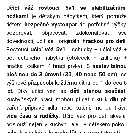
Učící věž rostoucí 5v1 se stabilizačními
nožka
mi
je dětským nábytkem, který pomůže
dětem
bezpečně vystoupat
do potřebné výšky,
pozorovat, objevovat, zdokonalovat své
dovednosti, učit se i originální
hračkou pro děti
.
Rostoucí
učící věž 5v1
- schůdky + učící věž +
set dětského nábytku (stoleček + židlička) +
hračka (celkem 4 hrací prvky). S
nastavitelnou
plošinou do 3 úrovní (30, 40 nebo 50 cm),
se
výškově přizpůsobí každému dítku od 1 do cca 6
let. Díky učící věži se
děti stanou součástí
kuchyňských prací, mohou přidat ruku k dílu při
vaření, přípravě jídla nebo kutění, mohou trávit
více času s rodičky
. Učící věž pro děti skvěle
poslouží nejen v kuchyni, ale i v dětském pokoji
nebo koupelně, kde
vede děti k samostatnosti
.