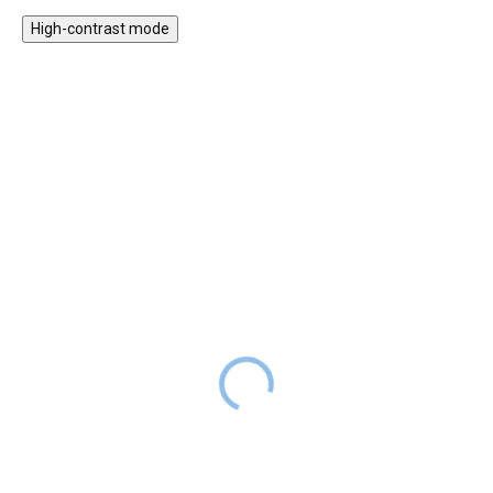
pomocníkem pro sledování růstu
děti zahrají se síťkou žirafou.
High-contrast mode
vašich dětí. Metr je doplněn
rámečky na oblíbené fotografie.
NELZE
Rostoucí učicí věž 3v1
UPLATNIT
SLEVOVÝ KÓD
Bublina 90 cm se
stabilizačními prvky
Rostoucí učicí věž
edukativní 5v1 Play PRO
2 999 Kč
SKLADEM
90 cm - Zvířátka
Rostoucí učící věž Bublina 3v1
3 299 Kč
nabízí bezpečný a stabilní design
SKLADEM
1 799 Kč
s výškově nastavitelnou plošinou