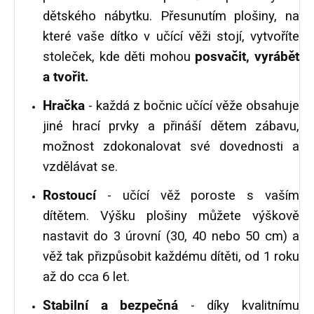
dětského nábytku. Přesunutím plošiny, na
které vaše dítko v učící věži stojí, vytvoříte
stoleček, kde děti mohou
posvačit, vyrábět
a tvořit.
Hračka
- každá z bočnic učící věže obsahuje
jiné hrací prvky a přináší dětem zábavu,
možnost zdokonalovat své dovednosti a
vzdělávat se.
Rostoucí
- učící věž poroste s vaším
dítětem. Výšku plošiny můžete výškově
nastavit do 3 úrovní (30, 40 nebo 50 cm) a
věž tak přizpůsobit každému dítěti, od 1 roku
až do cca 6 let.
Stabilní a bezpečná
- díky kvalitnímu