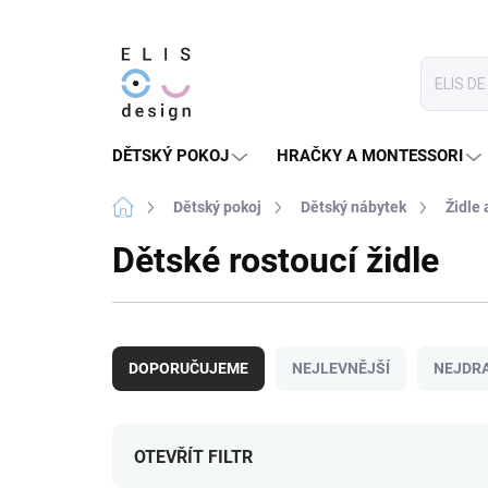
Přejít
na
obsah
DĚTSKÝ POKOJ
HRAČKY A MONTESSORI
Domů
Dětský pokoj
Dětský nábytek
Židle 
Dětské rostoucí židle
Ř
a
DOPORUČUJEME
NEJLEVNĚJŠÍ
NEJDRA
z
e
n
í
OTEVŘÍT FILTR
p