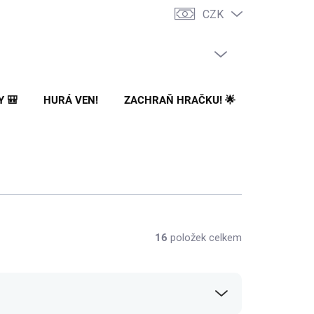
CZK
PRÁZDNÝ KOŠÍK
NÁKUPNÍ
KOŠÍK
Y 🎒
HURÁ VEN!
ZACHRAŇ HRAČKU! 🌟
🌳 NA ZA
16
položek celkem