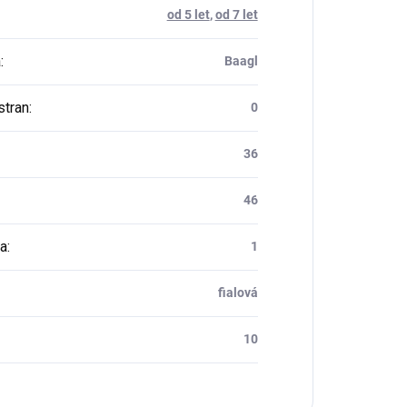
od 5 let
,
od 7 let
a
:
Baagl
stran
:
0
36
46
a
:
1
fialová
10