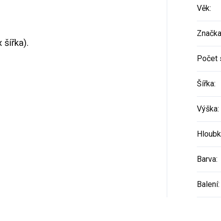
Věk
:
Značk
 šířka).
Počet 
Šířka
:
Výška
:
Hloubk
Barva
:
Balení
: