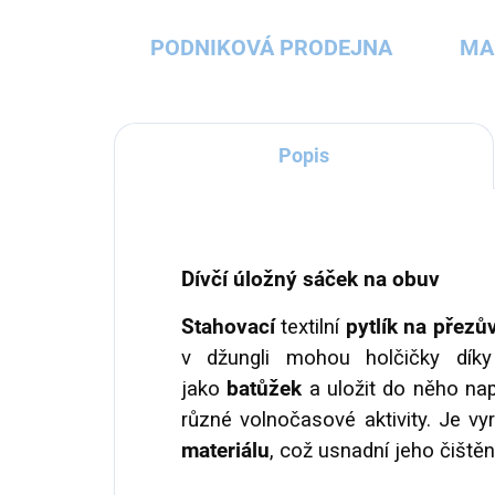
PODNIKOVÁ PRODEJNA
MA
Popis
Dívčí úložný sáček na obuv
Stahovací
textilní
pytlík na přezů
v džungli mohou holčičky dí
jako
batůžek
a uložit do něho nap
různé volnočasové aktivity. Je v
materiálu
, což usnadní jeho čištěn