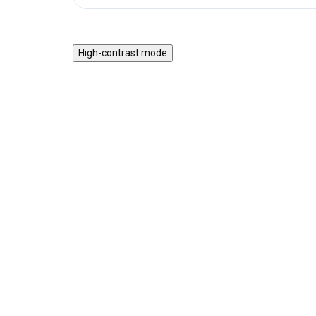
High-contrast mode
ZPÁTKY DO
ŠKOL(K)Y
Desky na školní sešity A4
Skl