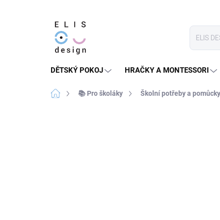
Přejít
na
obsah
DĚTSKÝ POKOJ
HRAČKY A MONTESSORI
Domů
📚 Pro školáky
Školní potřeby a pomůck
1 hodnocení
Podrobnosti hodnocení
ZPÁTKY DO ŠKOL(K)Y