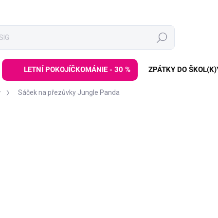
Hledat
LETNÍ POKOJÍČKOMÁNIE - 30 %
ZPÁTKY DO ŠKOL(K)
y
Sáček na přezůvky Jungle Panda
ZNAČKA:
BAAGL
219 Kč
269 Kč
Měrná
DODÁNÍ DO 2 TÝDNŮ
cena:
−
+