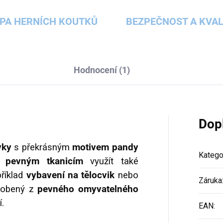
PA HERNÍCH KOUTKŮ
BEZPEČNOST A KVAL
Hodnocení (1)
Dop
vky
s překrásným
motivem pandy
Katego
ky
pevným tkanicím
využít také
říklad
vybavení na tělocvik
nebo
Záruka
yrobený z
pevného omyvatelného
í.
EAN
: