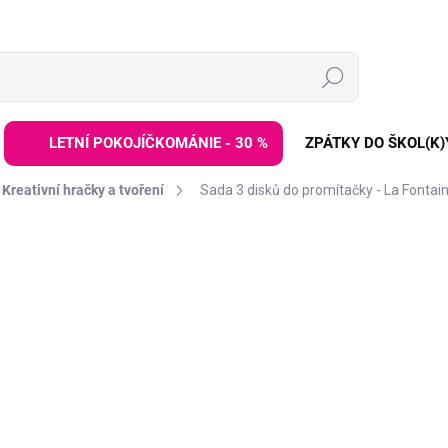
Hledat
LETNÍ POKOJÍČKOMÁNIE - 30 %
ZPÁTKY DO ŠKOL(K)
Kreativní hračky a tvoření
Sada 3 disků do promítačky - La Fontai
ZNAČKA:
KIDYWOLF
129 Kč
Měrná
SKLADEM
(2 KS)
cena:
−
+
Doplňková
sada obrázko