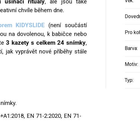
Věk
:
 usínací rituály
, ale jsou také
eativní chvíle během dne.
Dovedn
torem KIDYSLIDE
(není součástí
Pro ko
bou na dovolenou, k babičce nebo
ete
3 kazety s celkem 24 snímky
,
Barva
:
, jak vyprávět nové příběhy stále
Motiv
:
Typ
:
snímky.
+A1:2018, EN 71-2:2020, EN 71-