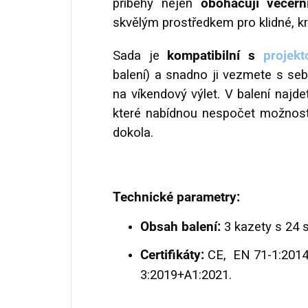
příběhy nejen
obohacují večerní
skvělým prostředkem pro klidné, kr
Sada je
kompatibilní
s
projek
balení) a snadno ji vezmete s se
na víkendový výlet. V balení najd
které nabídnou nespočet možností
dokola.
Technické parametry:
Obsah balení:
3 kazety s 24 
Certifikáty:
CE, EN 71-1:2014
3:2019+A1:2021.