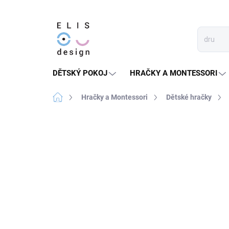
Přejít
na
obsah
DĚTSKÝ POKOJ
HRAČKY A MONTESSORI
Domů
Hračky a Montessori
Dětské hračky
1 hodnocení
Podrobnosti hodnocení