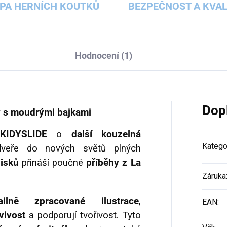
PA HERNÍCH KOUTKŮ
BEZPEČNOST A KVAL
Hodnocení (1)
Dop
y s moudrými bajkami
KIDYSLIDE
o
další kouzelná
Katego
veře do nových světů plných
disků
přináší poučné
příběhy z
La
Záruka
tailně zpracované ilustrace
,
EAN
:
vivost
a podporují tvořivost. Tyto