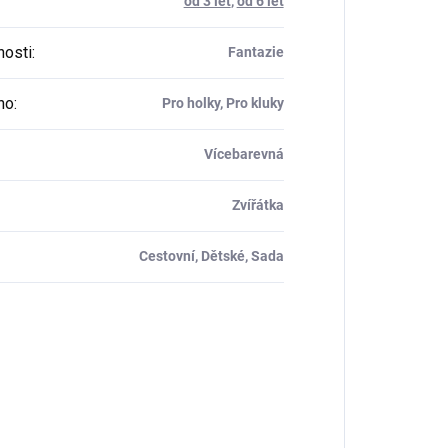
od 3 let
,
od 6 let
osti
:
Fantazie
ho
:
Pro holky, Pro kluky
Vícebarevná
Zvířátka
Cestovní, Dětské, Sada