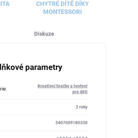
ITA
CHYTRÉ DÍTĚ DÍKY
MONTESSORI
Diskuze
lňkové parametry
Kreativní hračky a tvoření
rie
:
pro děti
:
2 roky
5407009180330