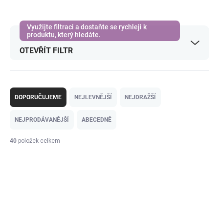
OTEVŘÍT FILTR
Ř
a
DOPORUČUJEME
NEJLEVNĚJŠÍ
NEJDRAŽŠÍ
z
e
NEJPRODÁVANĚJŠÍ
ABECEDNĚ
n
í
40
položek celkem
p
V
r
ý
o
p
d
i
u
s
k
p
t