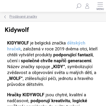
Přejít
Hledat
na
obsah
Prodávané značky
Kidywolf
KIDYWOLF
je belgická značka
dětských
hraček
, založená v roce 2019 dvěma otci, kteří
chtěli vytvářet produkty
podporující fantazii
,
učení i
společné chvíle napříč generacemi
.
Název značky spojuje
„KIDY“
, symbolizující
zvědavost a objevování světa u malých dětí, a
„WOLF“
, ztělesňující péči, jednotu a hravého
průvodce dětstvím.
Hračky KIDYWOLF
jsou chytré, kvalitní a
nadčasové,
podporují kreativitu
,
logické