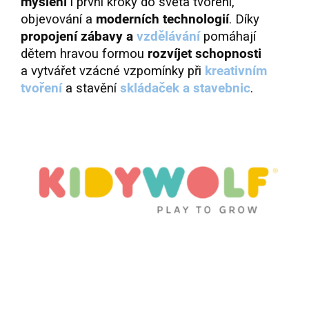
myšlení
i první kroky do světa tvoření,
objevování a
moderních technologií
. Díky
propojení zábavy a
vzdělávání
pomáhají
dětem hravou formou
rozvíjet schopnosti
a vytvářet
vzácné vzpomínky při
kreativním
tvoření
a stavění
skládaček a stavebnic
.