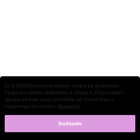
cena:
Náhradní role termopapíru pro fotoaparát KIDYPRINT jsou ideální
volbou pro každodenní tisk dětských momentek. Každá role
termopapíru vystačí až na 60 černobílých výtisků....
ELIS DESIGN používá soubory cookie ke správnému
fungování vašeho oblíbeného e-shopu, k přizpůsobení
obsahu stránek vašim potřebám, ke statistickým a
marketingovým účelům.
Nastavení
Souhlasím