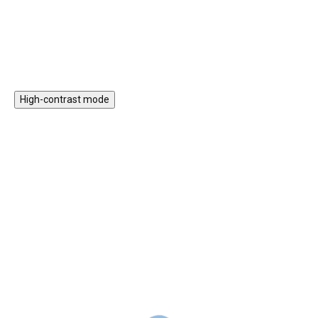
Do košíku
Do košíku
High-contrast mode
Magnetická stavebnice
Motorický stolek s
EliFix Travel - 100 ks
vláčkem a aktivitami