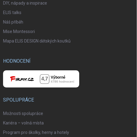
DIY, nápady a inspirace
ELIS talks
Náš příběh
Mise Montessori
Mapa ELIS DESIGN dětských koutků
HODNOCENÍ
SPOLUPRÁCE
Možnosti spolupráce
Kariéra – volná místa
Program pro školky, herny a hotely