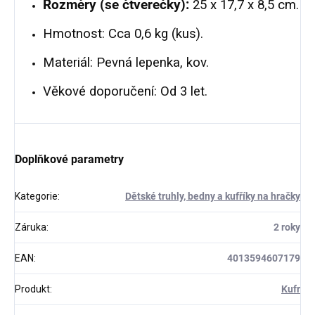
Rozměry (se čtverečky):
25 x 17,7 x 8,5 cm.
Hmotnost: Cca 0,6 kg (kus).
Materiál: Pevná lepenka, kov.
Věkové doporučení: Od 3 let.
Doplňkové parametry
Kategorie
:
Dětské truhly, bedny a kufříky na hračky
Záruka
:
2 roky
EAN
:
4013594607179
Produkt
:
Kufr