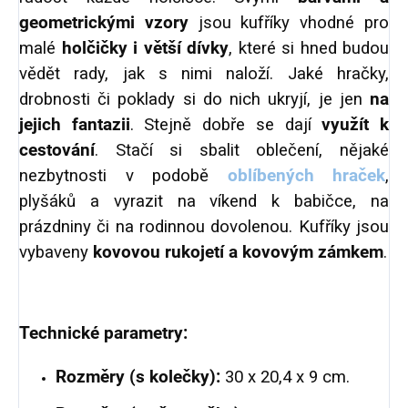
geometrickými vzory
jsou kufříky vhodné pro
malé
holčičky i větší dívky
, které si hned budou
vědět rady, jak s nimi naloží.
Jaké hračky,
drobnosti či poklady si do nich ukryjí, je jen
na
jejich fantazii
. Stejně dobře se dají
využít k
cestování
. Stačí si sbalit oblečení, nějaké
nezbytnosti v podobě
oblíbených hraček
,
plyšáků a vyrazit na víkend k babičce, na
prázdniny či na rodinnou dovolenou.
Kufříky jsou
vybaveny
kovovou rukojetí a kovovým zámkem
.
Technické parametry:
Rozměry (s kolečky):
30 x 20,4 x 9 cm.