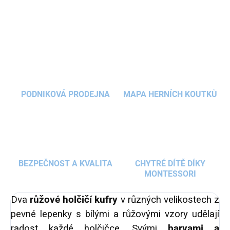
oblečky na
panenky
, plyšáky, ozdoby do vlasů i
své tajné poklady. Kufry
ve dvou velikostech
,
ZEPTAT SE
HLÍDAT
větší kufr s pravidelně umístěnými
kolečky
a
menší se čtverečky, jsou vhodné jak pro malé
holčičky, tak pro větší slečny na
výtvarné
potřeby do školy
. Kufříky jsou i skvělým
dětským zavazadlem na cesty
.
PODNIKOVÁ PRODEJNA
MAPA HERNÍCH KOUTKŮ
BEZPEČNOST A KVALITA
CHYTRÉ DÍTĚ DÍKY
MONTESSORI
Dva
růžové holčičí kufry
v různých velikostech
z
pevné lepenky s bílými a růžovými vzory udělají
radost každé holčičce. Svými
barvami a