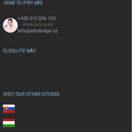
í
JSME TU PRO VÁS
+420 513 036 103
(Po-Pá: 8:00-16:00)
info@elisdesign.cz
SLEDUJTE NÁS
VISIT OUR OTHER STORES