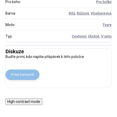
Pro koho
:
Pro holky
Barva
:
Bílá
,
Růžová
,
Vícebarevná
Motiv
:
Tvary
Typ
:
Cestovní
,
Úložné
,
V setu
Diskuze
Buďte první, kdo napíše příspěvek k této položce.
Přidat komentář
High-contrast mode