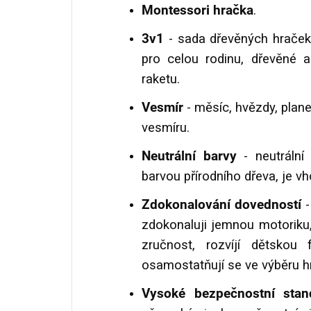
Montessori hračka
.
3v1
- sada dřevěných hraček
pro celou rodinu, dřevěné au
raketu.
Vesmír
- měsíc, hvězdy, plane
vesmíru.
Neutrální barvy
- neutrální 
barvou přírodního dřeva, je vh
Zdokonalování dovedností
-
zdokonaluji jemnou motoriku,
zručnost, rozvíjí dětskou fa
osamostatňují se ve výběru hr
Vysoké bezpečnostní sta