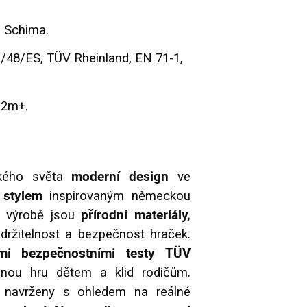
 Schima.
/48/ES, TÜV Rheinland, EN 71-1,
12m+.
ského světa
moderní design
ve
stylem
inspirovaným německou
ři výrobě jsou
přírodní materiály,
držitelnost a bezpečnost hraček.
i bezpečnostními testy TÜV
čnou hru dětem a klid rodičům.
u navrženy s ohledem na reálné