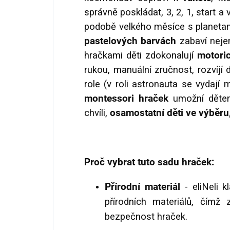
správně poskládat, 3, 2, 1, start 
podobě velkého měsíce s planetam
pastelových barvách
zabaví nejen 
hračkami děti zdokonalují
motoric
rukou, manuální zručnost, rozvíjí
role (v roli astronauta se vydají 
montessori hraček
umožní dětem
chvíli,
osamostatní děti ve výběru
Proč vybrat tuto sadu hraček:
Přírodní materiál
- eliNeli 
přírodních materiálů, čímž 
bezpečnost hraček.