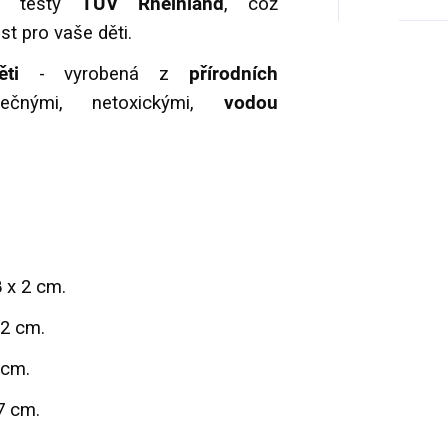
mi testy
TÜV Rheinland
, což
t pro vaše děti.
děti
- vyrobená z
přírodních
ečnými, netoxickými,
vodou
 x 2 cm.
,2 cm.
 cm.
7 cm.