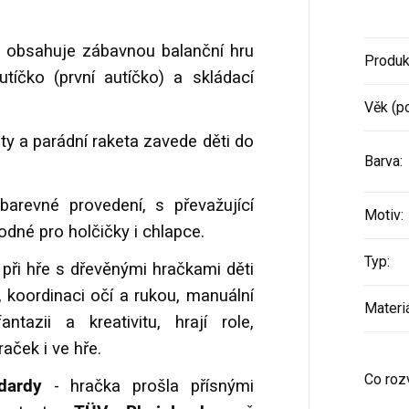
 obsahuje zábavnou balanční hru
Produk
tíčko (první autíčko) a skládací
Věk (p
ty a parádní raketa zavede děti do
Barva
:
barevné provedení, s převažující
Motiv
:
odné pro holčičky i chlapce.
Typ
:
 při hře s dřevěnými hračkami děti
 koordinaci očí a rukou, manuální
Materi
ntazii a kreativitu, hrají role,
aček i ve hře.
Co rozv
ndardy
- hračka prošla přísnými