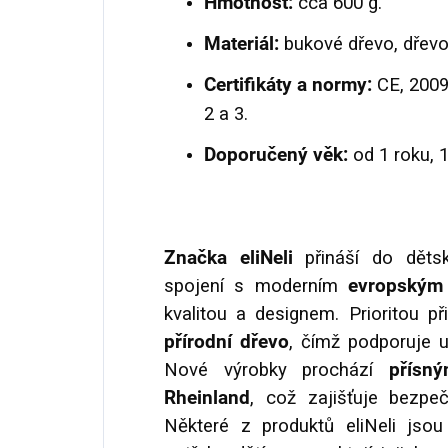
Hmotnost:
cca 600 g.
Materiál:
bukové dřevo, dřevo
Certifikáty a normy:
CE, 2009
2 a 3.
Doporučený věk:
od 1 roku, 
Značka eliNeli
přináší do dět
spojení s moderním
evropským 
kvalitou a designem. Prioritou p
přírodní dřevo
, čímž podporuje u
Nové výrobky prochází
přísným
Rheinland
, což zajišťuje bezpe
Některé z produktů eliNeli jso