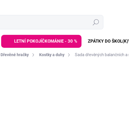
Hledat
LETNÍ POKOJÍČKOMÁNIE - 30 %
ZPÁTKY DO ŠKOL(K)
Dřevěné hračky
Kostky a duhy
Sada dřevěných balančních a 
ZNAČKA:
ELINELI
DE:LETO30:30:%
499 Kč
Měrná
SKLADEM
(>3 KS)
cena:
−
+