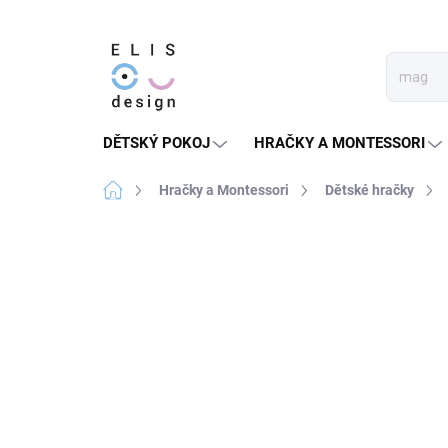
Přejít
na
obsah
DĚTSKÝ POKOJ
HRAČKY A MONTESSORI
Domů
Hračky a Montessori
Dětské hračky
6 hodnocení
Podrobnosti hodnocení
★★★★ PREMIUM
SLEVA 30 % S KÓDEM:
SALECO
LETO30