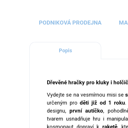
PODNIKOVÁ PRODEJNA
MA
Popis
Dřevěné hračky pro kluky i holči
Vydejte se na vesmírnou misi se
určeným pro
děti již od 1 roku
.
designu,
první autíčko
, pohodln
tvarem usnadňuje hru i manipul
kosmonaut dopraví k
raketě
, kt