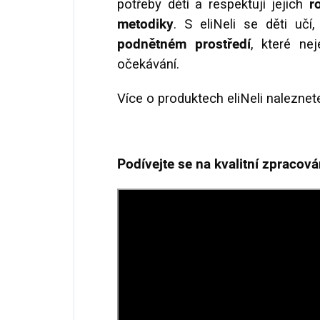
potřeby dětí a respektují jejich
r
metodiky
. S eliNeli se děti učí
podnětném prostředí
, které nej
očekávání.
Více o produktech eliNeli naleznet
Podívejte se na kvalitní zpracov