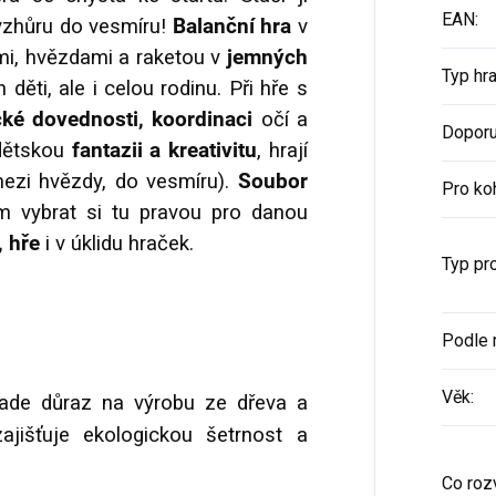
EAN
:
a vzhůru do vesmíru!
Balanční hra
v
i, hvězdami a raketou v
jemných
Typ hr
děti, ale i celou rodinu. Při hře s
ké dovednosti, koordinaci
očí a
Doporu
 dětskou
fantazii a kreativitu
, hrají
mezi hvězdy, do vesmíru).
Soubor
Pro ko
 vybrat si tu pravou pro danou
, hře
i v úklidu hraček.
Typ pr
Podle 
Věk
:
klade důraz na výrobu ze dřeva a
zajišťuje ekologickou šetrnost a
Co rozv