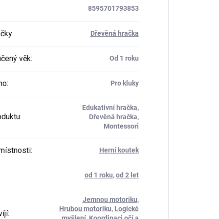
8595701793853
ačky
:
Dřevěná hračka
čený věk
:
Od 1 roku
ho
:
Pro kluky
Edukativní hračka,
oduktu
:
Dřevěná hračka,
Montessori
místnosti
:
Herní koutek
od 1 roku
,
od 2 let
Jemnou motoriku
,
Hrubou motoriku
,
Logické
íjí
:
myšlení
,
Koordinaci očí a