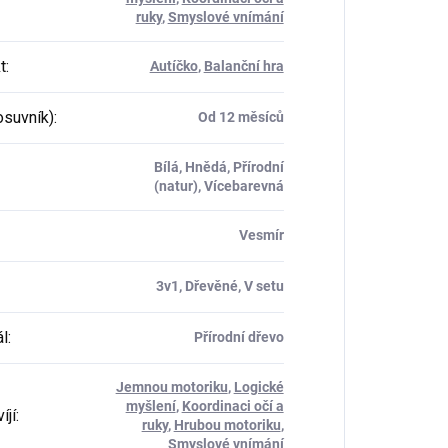
ruky
,
Smyslové vnímání
t
:
Autíčko
,
Balanční hra
osuvník)
:
Od 12 měsíců
Bílá, Hnědá, Přírodní
(natur), Vícebarevná
Vesmír
3v1, Dřevěné, V setu
ál
:
Přírodní dřevo
Jemnou motoriku
,
Logické
myšlení
,
Koordinaci očí a
íjí
:
ruky
,
Hrubou motoriku
,
Smyslové vnímání