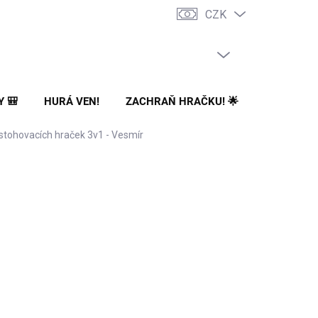
CZK
PRÁZDNÝ KOŠÍK
NÁKUPNÍ
KOŠÍK
Y 🎒
HURÁ VEN!
ZACHRAŇ HRAČKU! 🌟
🌳 NA ZA
stohovacích hraček 3v1 - Vesmír
Přidat do košíku