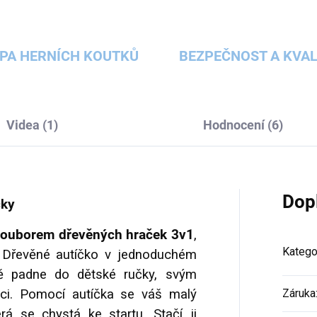
PA HERNÍCH KOUTKŮ
BEZPEČNOST A KVAL
Videa (1)
Hodnocení (6)
Dop
čky
souborem dřevěných hraček 3v1
,
Katego
 Dřevěné autíčko v jednoduchém
ě padne do dětské ručky, svým
aci. Pomocí autíčka se váš malý
Záruka
erá se chystá ke startu. Stačí ji