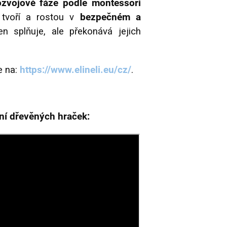
ozvojové fáze podle montessori
, tvoří a rostou v
bezpečném a
en splňuje, ale překonává jejich
e na:
https://www.elineli.eu/cz/
.
ání dřevěných hraček: