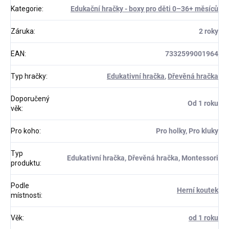
Kategorie
:
Edukační hračky - boxy pro děti 0–36+ měsíců
Záruka
:
2 roky
EAN
:
7332599001964
Typ hračky
:
Edukativní hračka
,
Dřevěná hračka
Doporučený
Od 1 roku
věk
:
Pro koho
:
Pro holky, Pro kluky
Typ
Edukativní hračka, Dřevěná hračka, Montessori
produktu
:
Podle
Herní koutek
místnosti
:
Věk
:
od 1 roku