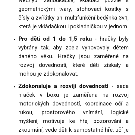
Nechybí zatloukačka, vkládací puzzle s
geometrickými tvary, stohovací kostky s
čísly a zvířátky ani multifunkční bedýnka 3v1,
která je vkládačkou i pokladničkou v jednom.
Pro děti od 1 do 1,5 roku
- hračky byly
vybrány tak, aby zcela vyhovovaly dětem
daného věku. Hračky jsou zaměřené na
rozvoj dovedností, které děti získaly a
mohou je zdokonalovat.
Zdokonaluje a rozvíjí dovednosti
- sada
hraček v boxu je zaměřena na rozvoj
motorických dovedností, koordinace očí a
rukou, prostorového vnímání, logické
myšlení, motivuje ke hře, pozorování a
zkoumání, vede děti k samostatné hře, učí je