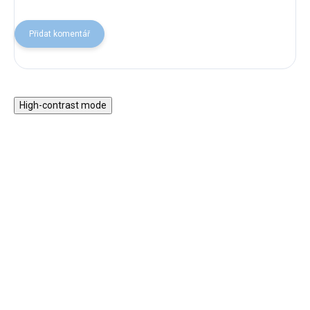
Přidat komentář
High-contrast mode
★★★★
Sada dětských
PREMIUM
hudebních nástrojů v
Sada dřevěných hraček