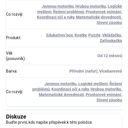
Jemnou motoriku
,
Hrubou motoriku
,
Logické
myšlení
,
Řešení problémů
,
Prostorové vnímání
,
Co rozvíjí
:
Koordinaci očí a ruky
,
Matematické dovednosti
,
Slovní zásobu
Edukativní box
,
Kostky
,
Puzzle
,
Vkládačka
,
Produkt
:
Zatloukačka
Věk
Od 12 měsíců
(posuvník)
:
Barva
:
Přírodní (natur), Vícebarevná
Jemnou motoriku
,
Logické myšlení
,
Řešení
problémů
,
Koordinaci očí a ruky
,
Hrubou motoriku
,
Co rozvíjí
:
Matematické dovednosti
,
Prostorové vnímání
,
Slovní zásobu
Diskuze
Buďte první, kdo napíše příspěvek k této položce.