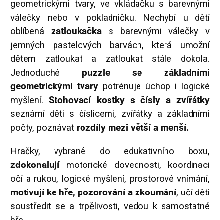
geometrickými tvary, ve vkládačku s barevnými
válečky nebo v pokladničku. Nechybí u dětí
oblíbená
zatloukačka
s barevnými válečky v
jemných pastelových barvách, která umožní
dětem zatloukat a zatloukat stále dokola.
Jednoduché
puzzle se základními
geometrickými tvary
potrénuje úchop i logické
myšlení.
Stohovací kostky s čísly
a zvířátky
seznámí děti s číslicemi, zvířátky a základními
počty, poznávat
rozdíly mezi větší a menší.
Hračky, vybrané do edukativního boxu,
zdokonalují
motorické dovednosti, koordinaci
očí a rukou, logické myšlení, prostorové vnímání,
motivují ke hře, pozorování a zkoumání
, učí děti
soustředit se a trpělivosti, vedou k samostatné