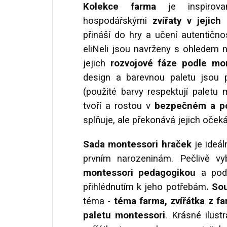
Kolekce farma
je inspirova
hospodářskými
zvířaty v jejich
přináší do hry a učení autentično
eliNeli jsou navrženy s ohledem n
jejich
rozvojové fáze podle mo
design a barevnou paletu jsou 
(použité barvy respektují paletu m
tvoří a rostou v
bezpečném a po
splňuje, ale překonává jejich očeká
Sada montessori hraček
je ideá
prvním narozeninám. Pečlivě v
montessori pedagogikou
a pod
přihlédnutím k jeho potřebám
. So
téma -
téma farma, zvířátka z f
paletu montessori
. Krásné ilust