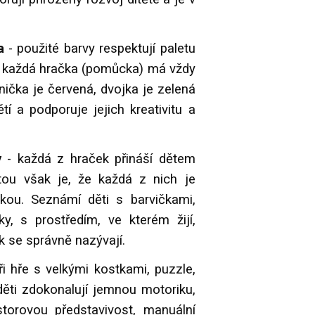
a
- použité barvy respektují paletu
 každá hračka (pomůcka) má vždy
ička je červená, dvojka je zelená
tí a podporuje jejich kreativitu a
ky
- každá z hraček přináší dětem
tou však je, že každá z nich je
kou. Seznámí děti s barvičkami,
y, s prostředím, ve kterém žijí,
ak se správně nazývají.
ři hře s velkými kostkami, puzzle,
ěti zdokonalují jemnou motoriku,
storovou představivost, manuální