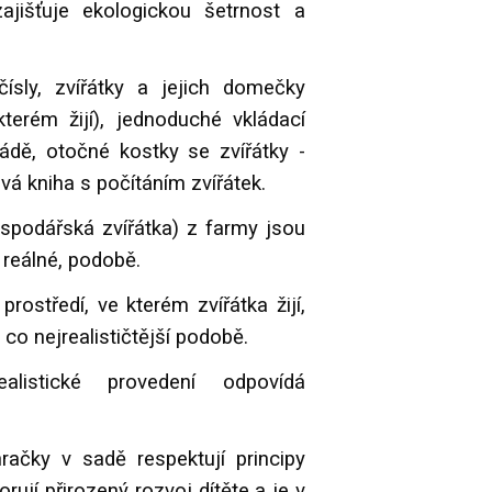
zajišťuje ekologickou šetrnost a
sly, zvířátky a jejich domečky
terém žijí), jednoduché vkládací
ádě, otočné kostky se zvířátky -
á kniha s počítáním zvířátek.
ospodářská zvířátka) z farmy jsou
 reálné, podobě.
 prostředí, ve kterém zvířátka žijí,
co nejrealističtější podobě.
listické provedení odpovídá
račky v sadě respektují principy
ují přirozený rozvoj dítěte a je v