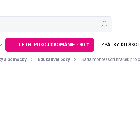
Hledat
LETNÍ POKOJÍČKOMÁNIE - 30 %
ZPÁTKY DO ŠKOL
ky a pomůcky
Edukativní boxy
Sada montessori hraček pro dě
í
ZNAČKA:
ELINELI
499 Kč
899 Kč
Měrná
SKLADEM
(>3 KS)
cena:
−
+