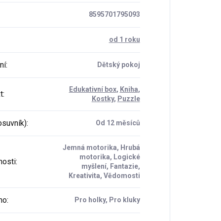
8595701795093
od 1 roku
ní
:
Dětský pokoj
Edukativní box
,
Kniha
,
t
:
Kostky
,
Puzzle
osuvník)
:
Od 12 měsíců
Jemná motorika, Hrubá
motorika, Logické
osti
:
myšlení, Fantazie,
Kreativita, Vědomosti
ho
:
Pro holky, Pro kluky