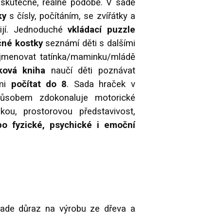
h skutečné, reálné podobě. V sadě
ky
s čísly, počítáním, se zvířátky a
žijí. Jednoduché
vkládací puzzle
čné kostky
seznámí děti s dalšími
pojmenovat tatínka/maminku/mládě
ová kniha
naučí děti poznávat
imi
počítat do 8
. Sada hraček v
působem zdokonaluje motorické
kou, prostorovou představivost,
po fyzické, psychické i emoční
klade důraz na výrobu ze dřeva a