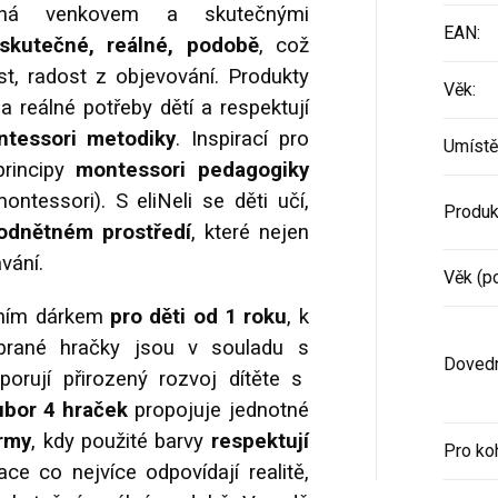
ná venkovem a skutečnými
EAN
:
 skutečné, reálné, podobě
, což
st, radost z objevování. Produkty
Věk
:
a reálné potřeby dětí a respektují
ntessori metodiky
. Inspirací pro
Umístě
principy
montessori pedagogiky
ontessori). S eliNeli se děti učí,
Produk
dnětném prostředí
, které nejen
vání.
Věk (p
lním dárkem
pro děti od 1 roku
, k
ybrané hračky jsou v souladu s
Dovedn
porují přirozený rozvoj dítěte s
ubor 4 hraček
propojuje jednotné
army
, kdy použité barvy
respektují
Pro ko
race co nejvíce odpovídají realitě,