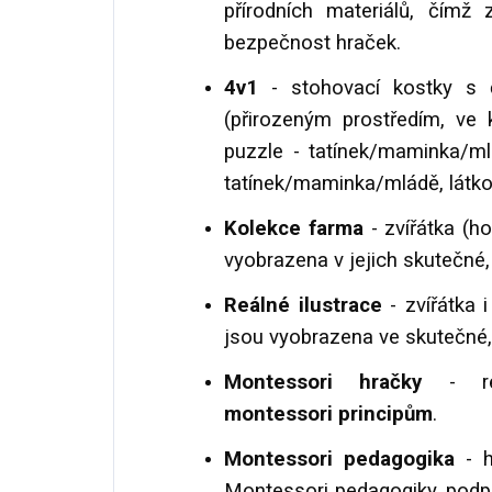
přírodních materiálů, čímž 
bezpečnost hraček.
4v1
- stohovací kostky s čí
(přirozeným prostředím, ve k
puzzle - tatínek/maminka/ml
tatínek/maminka/mládě, látkov
Kolekce farma
- zvířátka (h
vyobrazena v jejich skutečné,
Reálné ilustrace
- zvířátka i
jsou vyobrazena ve skutečné, 
Montessori hračky
- rea
montessori principům
.
Montessori pedagogika
- h
Montessori pedagogiky, podpor