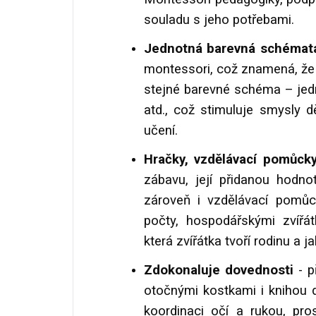
souladu s jeho potřebami.
Jednotná barevná schémat
montessori, což znamená, že
stejné barevné schéma – jedn
atd., což stimuluje smysly dě
učení.
Hračky, vzdělávací pomůc
zábavu, její přidanou hodno
zároveň i vzdělávací pomůc
počty, hospodářskými zvířátk
která zvířátka tvoří rodinu a j
Zdokonaluje dovednosti
- p
otočnými kostkami i knihou d
koordinaci očí a rukou, pro