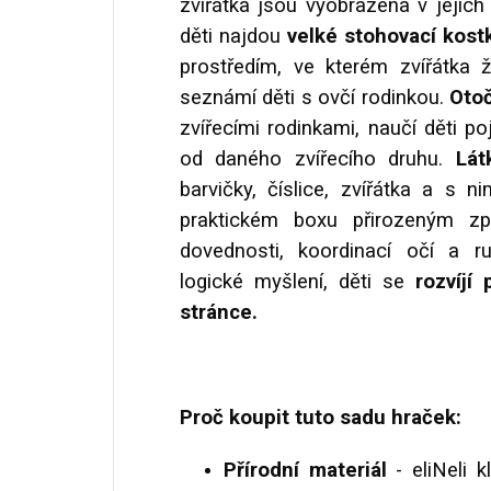
zvířátka jsou vyobrazena v jejic
děti najdou
velké stohovací kost
prostředím, ve kterém zvířátka 
seznámí děti s ovčí rodinkou.
Oto
zvířecími rodinkami, naučí děti 
od daného zvířecího druhu.
Látk
barvičky, číslice, zvířátka a s n
praktickém boxu přirozeným z
dovednosti, koordinací očí a ru
logické myšlení, děti se
rozvíjí 
stránce.
Proč koupit tuto sadu hraček:
Přírodní materiál
- eliNeli 