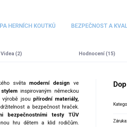
PA HERNÍCH KOUTKŮ
BEZPEČNOST A KVAL
Videa (2)
Hodnocení (15)
ského světa
moderní design
ve
Dop
stylem
inspirovaným německou
ři výrobě jsou
přírodní materiály,
Katego
držitelnost a bezpečnost hraček.
i bezpečnostními testy TÜV
Záruka
čnou hru dětem a klid rodičům.