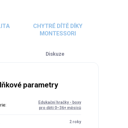
ITA
CHYTRÉ DÍTĚ DÍKY
MONTESSORI
Diskuze
lňkové parametry
Edukační hračky - boxy
rie
:
pro děti 0–36+ měsíců
:
2 roky