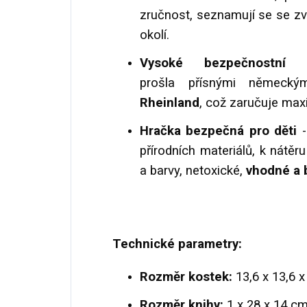
zručnost, seznamují se se zv
okolí.
Vysoké bezpečnostní
prošla přísnými německý
Rheinland
, což zaručuje max
Hračka bezpečná pro děti
přírodních materiálů, k nátěr
a barvy, netoxické,
vhodné a b
Technické parametry:
Rozměr kostek:
13,6 x 13,6 x
Rozměr knihy:
1 x 28 x 14 cm