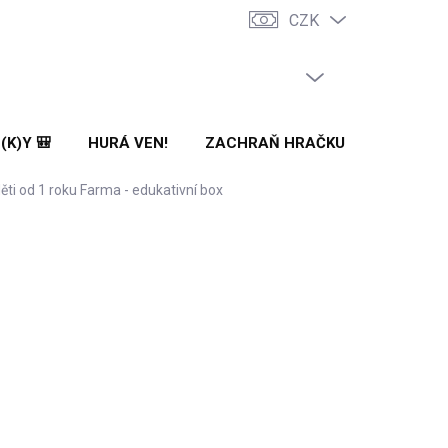
CZK
PRÁZDNÝ KOŠÍK
NÁKUPNÍ
KOŠÍK
(K)Y 🎒
HURÁ VEN!
ZACHRAŇ HRAČKU! 🌟
🌳 N
ti od 1 roku Farma - edukativní box
Přidat do košíku