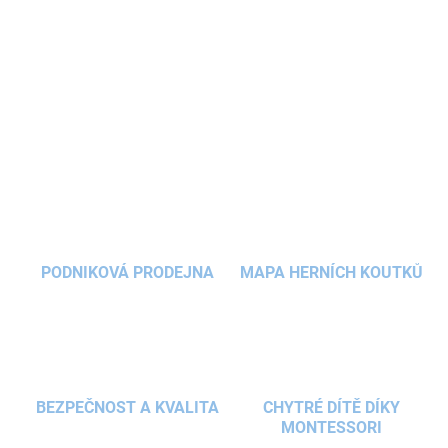
Sada na písek
v
modrých barvách
je ideální hračkou pro děti
od
18 měsíců
. Obsahuje kyblík, zmrzlinové kornouty, naběračku a
formičky. Rozvíjí
kreativitu a motoriku
, vyrobena z bezpečného
plastu, vhodná pro hraní
doma i na cestách
.
DETAILNÍ INFORMACE
ZEPTAT SE
HLÍDAT
PODNIKOVÁ PRODEJNA
MAPA HERNÍCH KOUTKŮ
BEZPEČNOST A KVALITA
CHYTRÉ DÍTĚ DÍKY
MONTESSORI