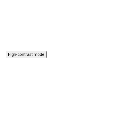
pískoviště i na dovolenou u
rozvoj jemné i hrubé motoriky.
moře. Hračka na písek z kolekce
Little Dutch Ocean Dreams
Do košíku
Do košíku
nadchne holčičky i kluky.
High-contrast mode
★★★★