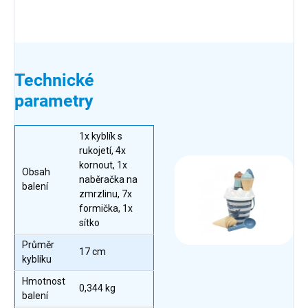
Technické
parametry
1x kyblík s
rukojetí, 4x
kornout, 1x
Obsah
naběračka na
balení
zmrzlinu, 7x
formička, 1x
sítko
Průměr
17 cm
kyblíku
Hmotnost
0,344 kg
balení