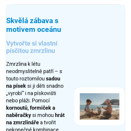
Skvělá zábava s
motivem oceánu
Vytvořte si vlastní
písčitou zmrzlinu
Zmrzlina k létu
neodmyslitelně patří – s
touto roztomilou
sadou
na písek
si ji děti snadno
„vyrobí“ i na pískovišti
nebo pláži. Pomocí
kornoutů, formiček a
naběračky
si mohou
hrát
na zmrzlináře
a tvořit
nekonečné kombinace