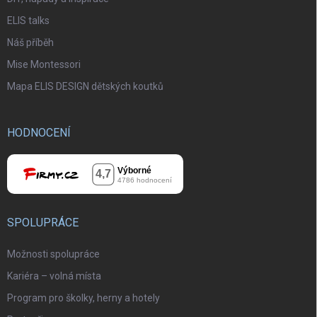
ELIS talks
Náš příběh
Mise Montessori
Mapa ELIS DESIGN dětských koutků
HODNOCENÍ
SPOLUPRÁCE
Možnosti spolupráce
Kariéra – volná místa
Program pro školky, herny a hotely