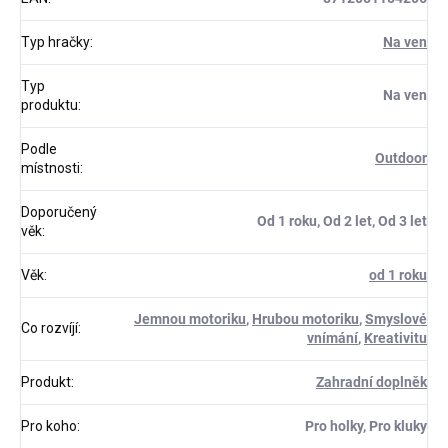
Typ hračky
:
Na ven
Typ
Na ven
produktu
:
Podle
Outdoor
místnosti
:
Doporučený
Od 1 roku, Od 2 let, Od 3 let
věk
:
Věk
:
od 1 roku
Jemnou motoriku
,
Hrubou motoriku
,
Smyslové
Co rozvíjí
:
vnímání
,
Kreativitu
Produkt
:
Zahradní doplněk
Pro koho
:
Pro holky, Pro kluky