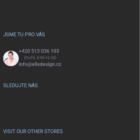
Z
á
p
a
t
í
JSME TU PRO VÁS
+420 513 036 103
(Po-Pá: 8:00-16:00)
info@elisdesign.cz
SLEDUJTE NÁS
VISIT OUR OTHER STORES