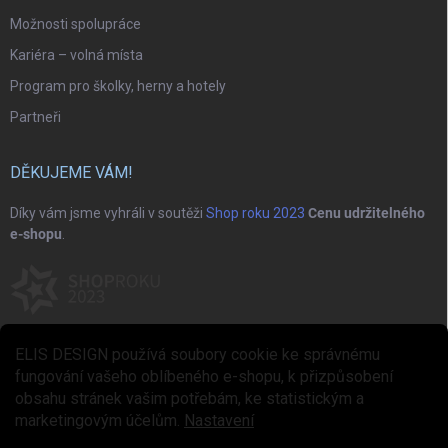
Možnosti spolupráce
Kariéra – volná místa
Program pro školky, herny a hotely
Partneři
DĚKUJEME VÁM!
Díky vám jsme vyhráli v soutěži
Shop roku 2023
Cenu udržitelného
e-shopu
.
ELIS DESIGN používá soubory cookie ke správnému
fungování vašeho oblíbeného e-shopu, k přizpůsobení
obsahu stránek vašim potřebám, ke statistickým a
marketingovým účelům.
Nastavení