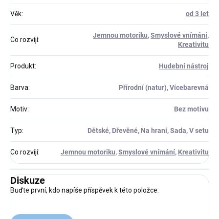
Věk
:
od 3 let
Jemnou motoriku
,
Smyslové vnímání
,
Co rozvíjí
:
Kreativitu
Produkt
:
Hudební nástroj
Barva
:
Přírodní (natur), Vícebarevná
Motiv
:
Bez motivu
Typ
:
Dětské, Dřevěné, Na hraní, Sada, V setu
Co rozvíjí
:
Jemnou motoriku
,
Smyslové vnímání
,
Kreativitu
Diskuze
Buďte první, kdo napíše příspěvek k této položce.