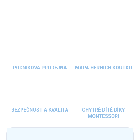
najdete například tamburínu, maracas nebo shaker vajíčka a
triangl.
DETAILNÍ INFORMACE
ZEPTAT SE
HLÍDAT
PODNIKOVÁ PRODEJNA
MAPA HERNÍCH KOUTKŮ
BEZPEČNOST A KVALITA
CHYTRÉ DÍTĚ DÍKY
MONTESSORI