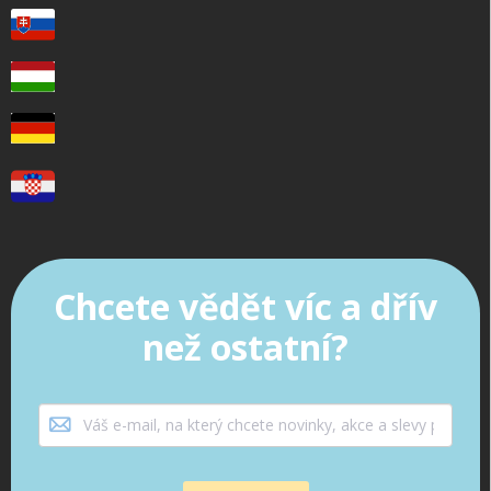
Chcete vědět víc a dřív
než ostatní?