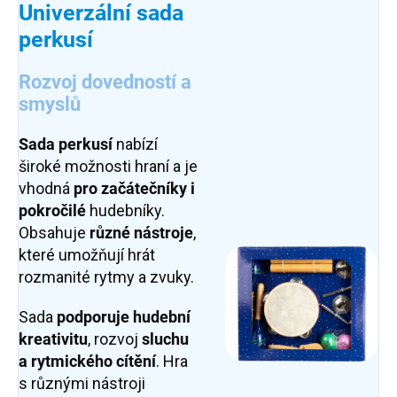
Univerzální sada
perkusí
Rozvoj dovedností a
smyslů
Sada perkusí
nabízí
široké možnosti hraní a je
vhodná
pro začátečníky i
pokročilé
hudebníky.
Obsahuje
různé nástroje
,
které umožňují hrát
rozmanité rytmy a zvuky.
Sada
podporuje hudební
kreativitu
, rozvoj
sluchu
a rytmického cítění
. Hra
s různými nástroji