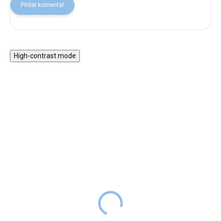
Přidat komentář
High-contrast mode
Paličky pro malé
Zvukové pexeso pro děti
Drumboo
699 Kč
SKLADEM
129 Kč
SKLADEM
Zvukové pexeso - v originálním