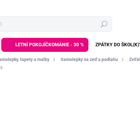
Hledat
LETNÍ POKOJÍČKOMÁNIE - 30 %
ZPÁTKY DO ŠKOL(K)
amolepky, tapety a malby
Samolepky na zeď a podlahu
Zvířá
yš
ZNAČKA:
DEKORACJAN
od
599 Kč
Měrná
ZVOLTE VARIANTU
cena:
VELIKOST