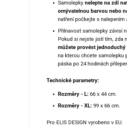
Samolepky
nelepte na zdi na
omývatelnou barvou nebo na
natření počkejte s nalepením 
Přilnavost samolepky závisí n
Pokud si nejste jistí tím, zda 
můžete provést jednoduchý 
na kterou chcete samolepku př
páska po 24 hodinách přilepen
Technické parametry:
Rozměry -
L:
66 x 44 cm.
Rozměry - XL:
99 x 66 cm.
Pro ELIS DESIGN vyrobeno v EU.