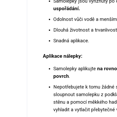
Samolepky jsou vyříznuty po
uspořádání.
Odolnost vůči vodě a menší
Dlouhá životnost a trvanlivost
Snadná aplikace.
Aplikace nálepky:
Samolepky aplikujte
na rovno
povrch
.
Nepotřebujete k tomu žádné s
sloupnout samolepku z podklad
stěnu a pomocí měkkého hadří
vyhladit a vytlačit přebytečn