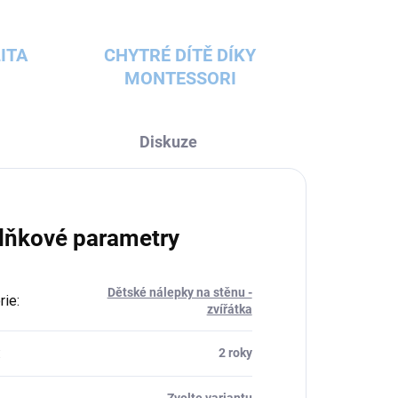
ITA
CHYTRÉ DÍTĚ DÍKY
MONTESSORI
Diskuze
lňkové parametry
Dětské nálepky na stěnu -
rie
:
zvířátka
:
2 roky