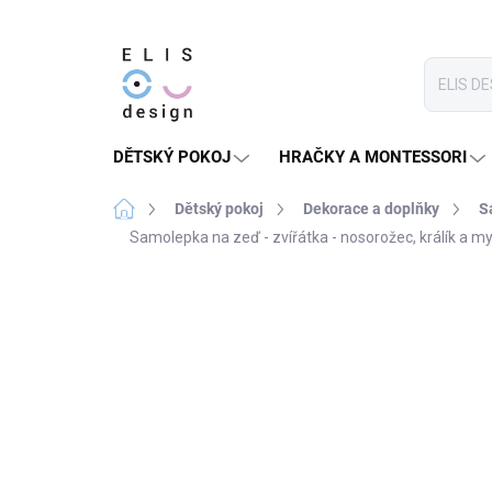
Přejít
na
obsah
DĚTSKÝ POKOJ
HRAČKY A MONTESSORI
Domů
Dětský pokoj
Dekorace a doplňky
S
Samolepka na zeď - zvířátka - nosorožec, králík a m
1 hodnocení
Podrobnosti hodnocení
★★★★ PREMIUM