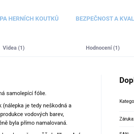
PA HERNÍCH KOUTKŮ
BEZPEČNOST A KVAL
Videa (1)
Hodnocení (1)
Dop
á samolepící fólie.
Katego
sk (nálepka je tedy neškodná a
 reprodukce vodových barev,
Záruka
těně byla přímo namalovaná.