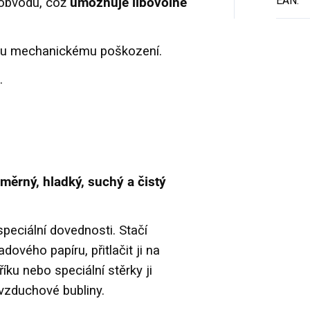
EAN
:
 obvodu, což
umožňuje libovolné
mu mechanickému poškození.
.
měrný, hladký, suchý a čistý
peciální dovednosti. Stačí
ového papíru, přitlačit ji na
ku nebo speciální stěrky ji
é vzduchové bubliny.