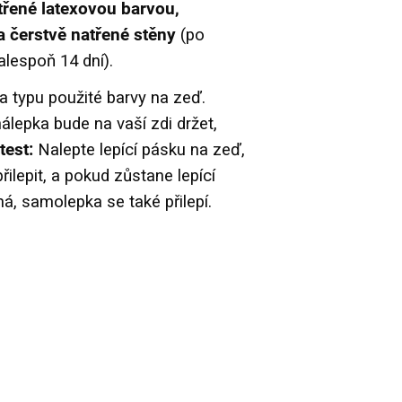
třené latexovou barvou,
 čerstvě natřené stěny
(po
alespoň 14 dní).
a typu použité barvy na zeď.
nálepka bude na vaší zdi držet,
test:
Nalepte lepící pásku na zeď,
ilepit, a pokud zůstane lepící
á, samolepka se také přilepí.