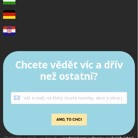
Chcete vědět víc a dřív
než ostatní?
ANO, TO CHCI