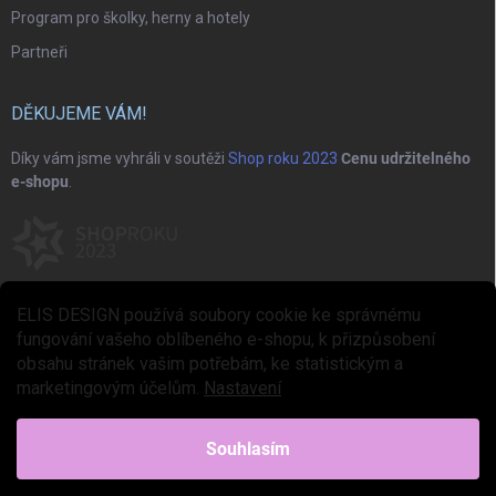
Program pro školky, herny a hotely
Partneři
DĚKUJEME VÁM!
Díky vám jsme vyhráli v soutěži
Shop roku 2023
Cenu udržitelného
e-shopu
.
ELIS DESIGN používá soubory cookie ke správnému
fungování vašeho oblíbeného e-shopu, k přizpůsobení
obsahu stránek vašim potřebám, ke statistickým a
marketingovým účelům.
Nastavení
Copyright 2026
ELIS DESIGN
. Všechna práva vyhrazena.
Upravit nastavení
cookies
Souhlasím
Vytvořil Shoptet Premium