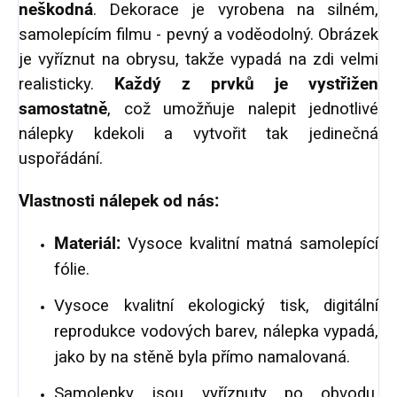
neškodná
. Dekorace je vyrobena na silném,
samolepícím filmu - pevný a voděodolný. Obrázek
je vyříznut na obrysu, takže vypadá na zdi velmi
realisticky.
Každý z prvků je vystřižen
samostatně
, což umožňuje nalepit jednotlivé
nálepky kdekoli a vytvořit tak jedinečná
uspořádání.
Vlastnosti nálepek od nás:
Materiál:
Vysoce kvalitní matná samolepící
fólie.
Vysoce kvalitní ekologický tisk, digitální
reprodukce vodových barev, nálepka vypadá,
jako by na stěně byla přímo namalovaná.
Samolepky jsou vyříznuty po obvodu,