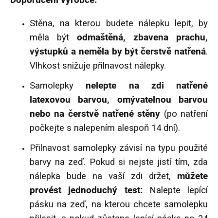
Doporučení výrobce:
Stěna, na kterou budete nálepku lepit, by
měla být
odmaštěná, zbavena prachu,
výstupků a neměla by být čerstvě natřená
.
Vlhkost snižuje přilnavost nálepky.
Samolepky
nelepte na zdi natřené
latexovou barvou, omývatelnou barvou
nebo na čerstvě natřené stěny
(po natření
počkejte s nalepením alespoň 14 dní).
Přilnavost samolepky závisí na typu použité
barvy na zeď. Pokud si nejste jistí tím, zda
nálepka bude na vaší zdi držet,
můžete
provést jednoduchý test:
Nalepte lepící
pásku na zeď, na kterou chcete samolepku