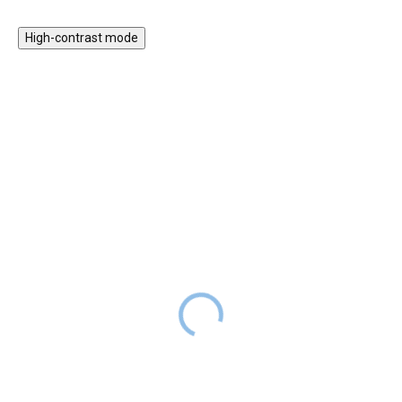
High-contrast mode
★★★★
★★★★
PREMIUM
PREMIUM
Samolepky - Mickey
Samolepky - plameňáci
SKLADEM
SKLADEM
499 Kč
499 Kč
DO 2-6
DO 2-6
TÝDNŮ
TÝDNŮ
Jednodruhové nálepky pro
V jednoduchosti je krása. Skvělá
rozveselení stěn dětského
dekorace do dětského pokojíčku