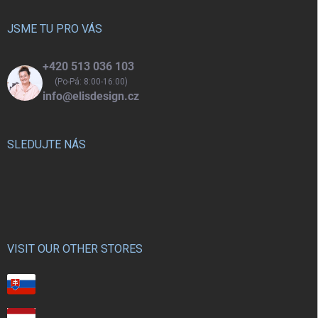
t
í
JSME TU PRO VÁS
+420 513 036 103
(Po-Pá: 8:00-16:00)
info@elisdesign.cz
SLEDUJTE NÁS
VISIT OUR OTHER STORES