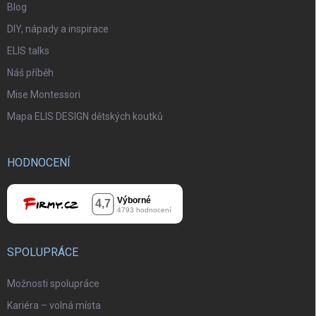
Blog
DIY, nápady a inspirace
ELIS talks
Náš příběh
Mise Montessori
Mapa ELIS DESIGN dětských koutků
HODNOCENÍ
SPOLUPRÁCE
Možnosti spolupráce
Kariéra – volná místa