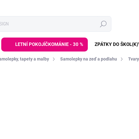
Hledat
LETNÍ POKOJÍČKOMÁNIE - 30 %
ZPÁTKY DO ŠKOL(K)
amolepky, tapety a malby
Samolepky na zeď a podlahu
Tvary
ZNAČKA:
DEKORACJAN
499 Kč
Měrná
ZVOLTE VARIANTU
cena:
BAREVNA VARIANTA