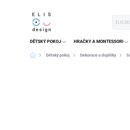
Přejít
na
obsah
DĚTSKÝ POKOJ
HRAČKY A MONTESSORI
Domů
Dětský pokoj
Dekorace a doplňky
S
1 hodnocení
Podrobnosti hodnocení
★★★★ PREMIUM