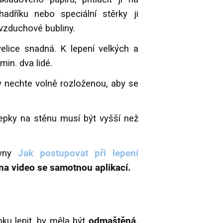
dříku nebo speciální stěrky ji
é vzduchové bubliny.
elice snadná. K lepení velkých a
min. dva lidé.
 nechte volně rozloženou, aby se
álepky na stěnu musí být vyšší než
kyny
Jak postupovat při lepení
na video se samotnou aplikací.
pku lepit, by měla být
odmaštěná,