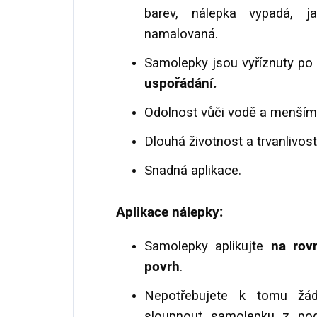
barev, nálepka vypadá, 
namalovaná.
Samolepky jsou vyříznuty po
uspořádání.
Odolnost vůči vodě a menší
Dlouhá životnost a trvanlivost
Snadná aplikace.
Aplikace nálepky:
Samolepky aplikujte
na rov
povrh
.
Nepotřebujete k tomu žádn
sloupnout samolepku z podkl