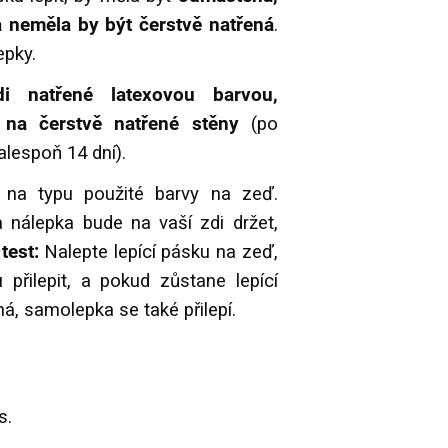
 neměla by být čerstvě natřená
.
epky.
i natřené latexovou barvou,
na čerstvě natřené stěny
(po
alespoň 14 dní).
í na typu použité barvy na zeď.
a nálepka bude na vaší zdi držet,
test:
Nalepte lepící pásku na zeď,
přilepit, a pokud zůstane lepící
á, samolepka se také přilepí.
s.