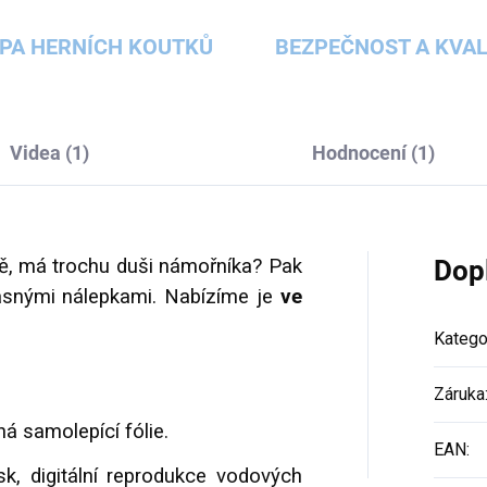
PA HERNÍCH KOUTKŮ
BEZPEČNOST A KVAL
Videa (1)
Hodnocení (1)
dě, má trochu duši námořníka? Pak
Dop
rásnými nálepkami. Nabízíme je
ve
Katego
Záruka
á samolepící fólie.
EAN
:
sk, digitální reprodukce vodových