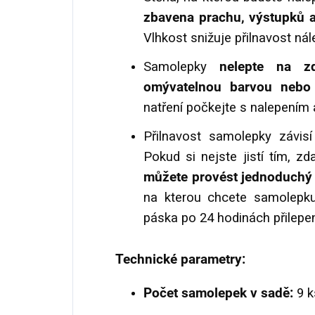
zbavena prachu, výstupků a
Vlhkost snižuje přilnavost nál
Samolepky
nelepte na zd
omývatelnou barvou nebo 
natření počkejte s nalepením 
Přilnavost samolepky závis
Pokud si nejste jistí tím, zd
můžete provést jednoduchý 
na kterou chcete samolepku 
páska po 24 hodinách přilepen
Technické parametry:
Počet samolepek v sadě:
9 k