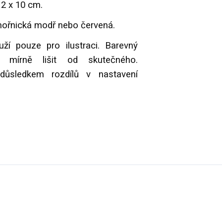
12 x 10 cm.
mořnická modř nebo červená.
uží pouze pro ilustraci. Barevný
 mírně lišit od skutečného.
důsledkem rozdílů v nastavení