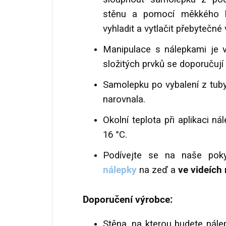
stěnu a pomocí měkkého ha
vyhladit a vytlačit přebytečn
Manipulace s nálepkami je v
složitých prvků se doporučují 
Samolepku po vybalení z tuby
narovnala.
Okolní teplota při aplikaci n
16 °C.
Podívejte se na naše po
nálepky
na zeď a
ve videích 
Doporučení výrobce:
Stěna, na kterou budete nále