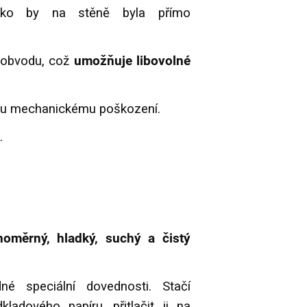
jako by na stěně byla přímo
 obvodu, což
umožňuje libovolné
mu mechanickému poškození.
.
noměrný, hladký, suchý a čistý
é speciální dovednosti. Stačí
adového papíru, přitlačit ji na