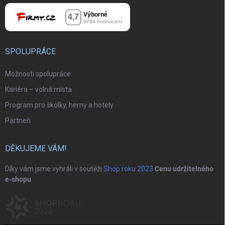
SPOLUPRÁCE
Možnosti spolupráce
Kariéra – volná místa
Program pro školky, herny a hotely
Partneři
DĚKUJEME VÁM!
Díky vám jsme vyhráli v soutěži
Shop roku 2023
Cenu udržitelného
e-shopu
.