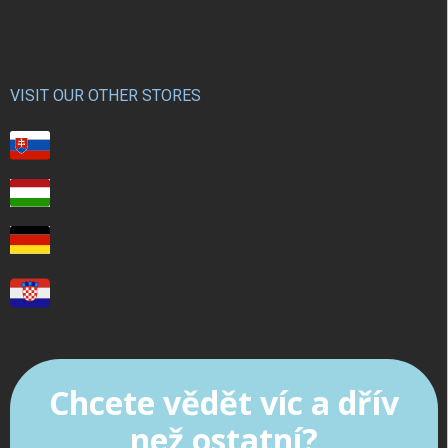
VISIT OUR OTHER STORES
Chcete vědět víc a dřív
než ostatní?