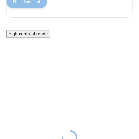
Přidat komentář
High-contrast mode
★★★★
★★★★
PREMIUM
PREMIUM
Nálepka na zeď - Lesní
Dětský nástěnný metr -
království - Zvířátka s
Medvěd a zajíc
liškou