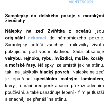
MONTESSORI
Samolepky do dětského pokoje s mořskými
živočichy
Nálepky na zeď Zvířátka z oceánů
jsou
originální
dekorací
do námořnického pokoje.
Samolepky potěší všechny
milovníky života
pulzujícího pod vodní hladinou. Sada obsahuje
velrybu, rejnoka, rybu, hvězdici, mušle, korály
a mořské řasy.
Nálepky lze umístit jak na stěnu,
tak i na jakýkoliv
hladký povrch.
Nálepka na zeď
je opatřena
speciálním matným laminátem
,
který ji chrání před poškrábáním při každodenním
používání, a také usnadňuje lepení - film je tlustší
a snadněji se přenáší na stěnu.