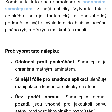
Kombinujte tuto sadu samolepek s
podobnými
samolepkami
z naší nabídky. Vytvoříte tak z
dětského pokoje fantastický a obdivuhodný
podmořský svět s výhledem do hlubiny oceánu
plného ryb, mořských řas, krabů a mušlí.
Proč vybrat tuto nálepku:
Odolnost proti poškrábání:
Samolepka je
chráněná matným laminátem.
Silnější fólie pro snadnou aplikaci
ule
hčuje
manipulaci a lepení samolepky na stěnu.
Řez podél obrysu:
Samolepky
nemají
pozadí, jsou vhodné pro jakoukoli barvu
stěny, možnost libovolného rozmístění.