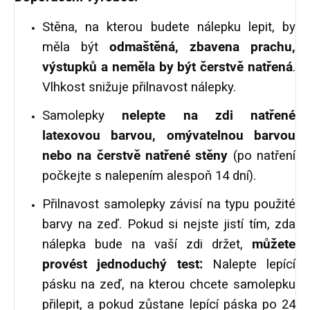
Stěna, na kterou budete nálepku lepit, by
měla být
odmaštěná, zbavena prachu,
výstupků a neměla by být čerstvě natřená
.
Vlhkost snižuje přilnavost nálepky.
Samolepky
nelepte na zdi natřené
latexovou barvou, omývatelnou barvou
nebo na čerstvě natřené stěny
(po natření
počkejte s nalepením alespoň 14 dní).
Přilnavost samolepky závisí na typu použité
barvy na zeď. Pokud si nejste jistí tím, zda
nálepka bude na vaší zdi držet,
můžete
provést jednoduchý test:
Nalepte lepící
pásku na zeď, na kterou chcete samolepku
přilepit, a pokud zůstane lepící páska po 24