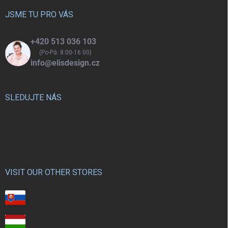
t
í
JSME TU PRO VÁS
+420 513 036 103
(Po-Pá: 8:00-16:00)
info@elisdesign.cz
SLEDUJTE NÁS
VISIT OUR OTHER STORES