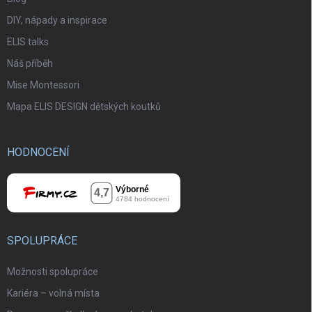
DIY, nápady a inspirace
ELIS talks
Náš příběh
Mise Montessori
Mapa ELIS DESIGN dětských koutků
HODNOCENÍ
SPOLUPRÁCE
Možnosti spolupráce
Kariéra – volná místa