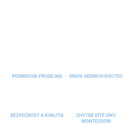
protože jimi lze nádherně doladit stěny nejen v
dětském pokoji
kluků i holčiček - takové jsou
tyto
samolepky
puntíky malé v odstínech hnědé
DETAILNÍ INFORMACE
a zlaté
.
ZEPTAT SE
HLÍDAT
PODNIKOVÁ PRODEJNA
MAPA HERNÍCH KOUTKŮ
BEZPEČNOST A KVALITA
CHYTRÉ DÍTĚ DÍKY
MONTESSORI