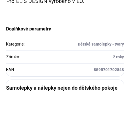
Pro ELIS DESIGN vyrobeno v EU.
Doplňkové parametry
Kategorie
:
Dětské samolepky - tvary
Záruka
:
2 roky
EAN
:
8595701702848
Samolepky a nálepky nejen do dětského pokoje