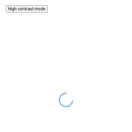
High-contrast mode
★★★★
★★★★
PREMIUM
PREMIUM
Samolepky puntíky -
Samolepky - Ptáčci
hnědé a zlaté
SKLADEM
359 Kč
DO 2-6
SKLADEM
TÝDNŮ
699 Kč
DO 2-6
TÝDNŮ
Originální sada krásných,
kvalitních nálepek na zeď
Krásnou dekoraci na stěnách
obsahuje třináct milých ptáčků.
dětského pokoje vytvoří puntíky v