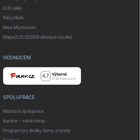
ELIS talks
Náš příběh
Mise Montessori
Mapa ELIS DESIGN dětských koutků
HODNOCENÍ
SPOLUPRÁCE
Možnosti spolupráce
Kariéra – volná místa
Program pro školky, herny a hotely