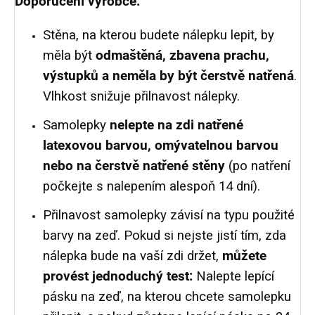
Doporučení výrobce:
Stěna, na kterou budete nálepku lepit, by
měla být
odmaštěná, zbavena prachu,
výstupků a neměla by být čerstvě natřená
.
Vlhkost snižuje přilnavost nálepky.
Samolepky
nelepte na zdi natřené
latexovou barvou, omývatelnou barvou
nebo na čerstvě natřené stěny
(po natření
počkejte s nalepením alespoň 14 dní).
Přilnavost samolepky závisí na typu použité
barvy na zeď. Pokud si nejste jistí tím, zda
nálepka bude na vaší zdi držet,
můžete
provést jednoduchý test:
Nalepte lepící
pásku na zeď, na kterou chcete samolepku