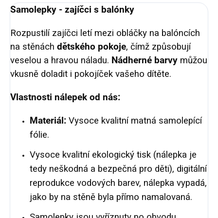
Samolepky - zajíčci s balónky
Rozpustilí zajíčci letí mezi obláčky na balóncích
na stěnách
dětského pokoje
, čímž způsobují
veselou a hravou náladu.
Nádherné barvy
můžou
vkusně doladit i pokojíček vašeho dítěte.
Vlastnosti nálepek od nás:
Materiál:
Vysoce kvalitní matná samolepící
fólie.
Vysoce kvalitní ekologický tisk (nálepka je
tedy neškodná a bezpečná pro děti), digitální
reprodukce vodových barev, nálepka vypadá,
jako by na stěně byla přímo namalovaná.
Samolepky jsou vyříznuty po obvodu,