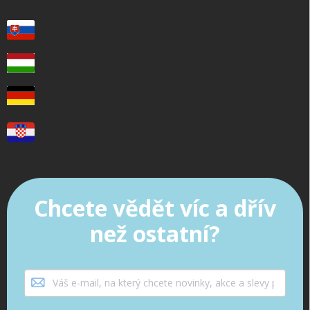
Chcete vědět víc a dřív
než ostatní?