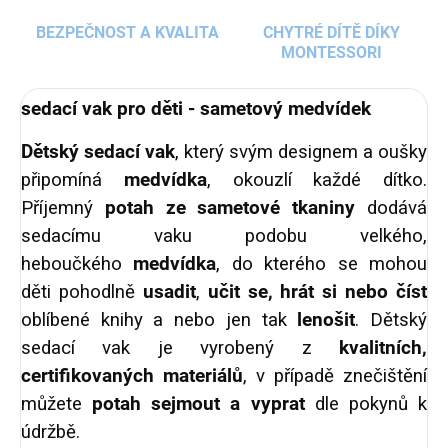
BEZPEČNOST A KVALITA
CHYTRÉ DÍTĚ DÍKY
MONTESSORI
sedací vak pro děti - sametový medvídek
Dětský sedací vak
, který svým designem a oušky
připomíná
medvídka
, okouzlí každé dítko.
Příjemný
potah ze sametové tkaniny
dodává
sedacímu vaku podobu velkého,
heboučkého
medvídka
, do kterého se mohou
děti pohodlně
usadit
,
učit se, hrát si nebo číst
oblíbené knihy a nebo jen tak
lenošit
. Dětský
sedací vak je vyrobený z
kvalitních,
certifikovaných materiálů
, v případě znečištění
můžete
potah sejmout a vyprat
dle pokynů k
údržbě.