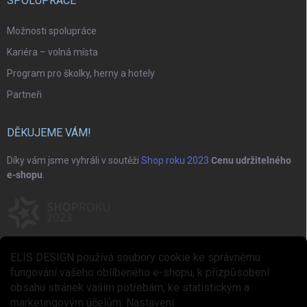
SPOLUPRÁCE
Možnosti spolupráce
Kariéra – volná místa
Program pro školky, herny a hotely
Partneři
DĚKUJEME VÁM!
Díky vám jsme vyhráli v soutěži
Shop roku 2023
Cenu udržitelného
e-shopu
.
ELIS DESIGN používá soubory cookie ke správnému
fungování vašeho oblíbeného e-shopu, k přizpůsobení
obsahu stránek vašim potřebám, ke statistickým a
marketingovým účelům.
Nastavení