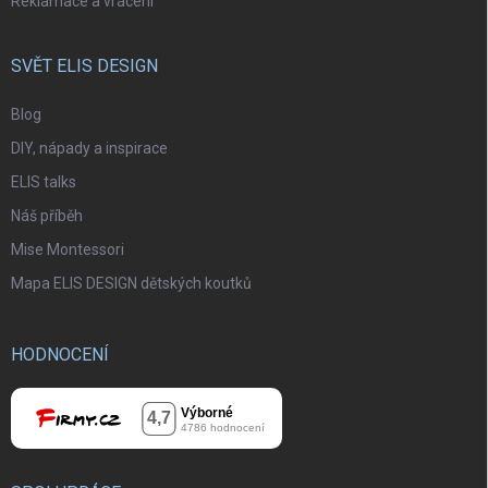
Reklamace a vrácení
SVĚT ELIS DESIGN
Blog
DIY, nápady a inspirace
ELIS talks
Náš příběh
Mise Montessori
Mapa ELIS DESIGN dětských koutků
HODNOCENÍ