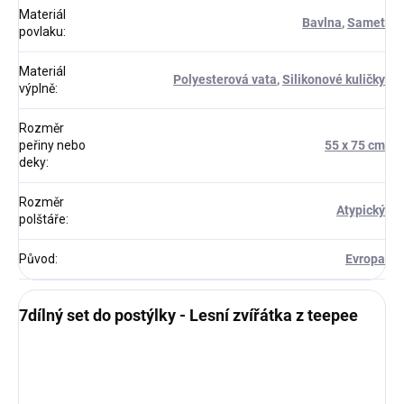
Materiál
Bavlna
,
Samet
povlaku
:
Materiál
Polyesterová vata
,
Silikonové kuličky
výplně
:
Rozměr
peřiny nebo
55 x 75 cm
deky
:
Rozměr
Atypický
polštáře
:
Původ
:
Evropa
7dílný set do postýlky - Lesní zvířátka z teepee