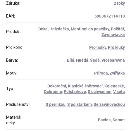
Záruka
:
2 roky
EAN
:
5903672114110
Deka
,
Hnízdečko
,
Mantinel do postýlky
,
Polštář
,
Produkt
:
Zavinovačka
Pro koho
:
Pro holky
,
Pro kluky
Barva
:
Bílá
,
Hnědá
,
Šedá
,
Vícebarevná
Motiv
:
Příroda
,
Zvířátka
Dekorační
,
Klasické šněrovací
,
Kojenecké
,
Typ
:
Ochranné
,
Polštářkové
,
S uchycením
,
V setu
Příslušenství
:
S peřinkou
,
S polštářkem
,
Se zavinovačkou
Materiál
Bavlna
,
Samet
deky
: