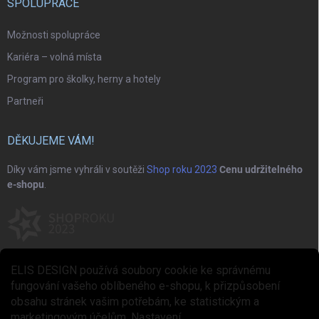
SPOLUPRÁCE
Možnosti spolupráce
Kariéra – volná místa
Program pro školky, herny a hotely
Partneři
DĚKUJEME VÁM!
Díky vám jsme vyhráli v soutěži
Shop roku 2023
Cenu udržitelného
e-shopu
.
ELIS DESIGN používá soubory cookie ke správnému
fungování vašeho oblíbeného e-shopu, k přizpůsobení
obsahu stránek vašim potřebám, ke statistickým a
marketingovým účelům.
Nastavení