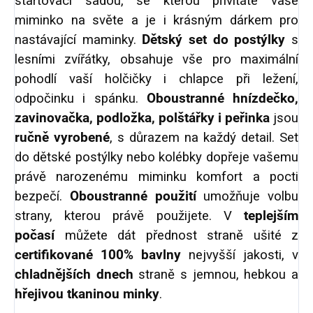
startovací sadou, se kterou přivítáte vaše
miminko na světe a je i krásným dárkem pro
nastávající maminky.
Dětský set do postýlky
s
lesními zvířátky,
obsahuje vše pro maximální
pohodlí vaší holčičky i chlapce při ležení,
odpočinku i spánku.
Oboustranné hnízdečko,
zavinovačka, podložka, polštářky i peřinka
jsou
ručně vyrobené
, s důrazem na každý detail. Set
do dětské postýlky nebo kolébky dopřeje vašemu
právě narozenému miminku komfort a pocti
bezpečí.
Oboustranné použití
umožňuje volbu
strany, kterou právě použijete. V
teplejším
počasí
můžete dát přednost straně ušité z
certifikované 100% bavlny
nejvyšší jakosti, v
chladnějších dnech
straně s jemnou, hebkou a
hřejivou tkaninou minky
.