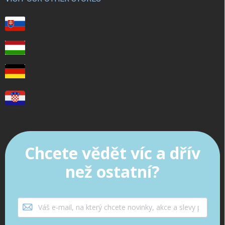
Chcete vědět víc a dřív
než ostatní?