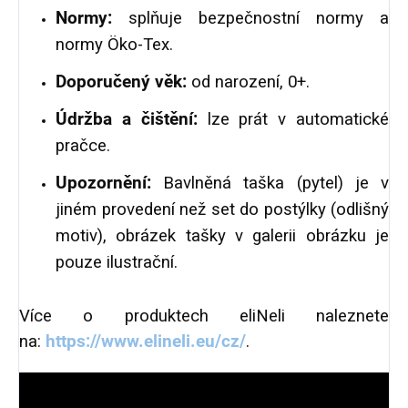
Normy:
splňuje bezpečnostní normy a
normy Öko-Tex.
Doporučený věk:
od narození, 0+.
Údržba a čištění:
lze prát v automatické
pračce.
Upozornění:
Bavlněná taška (pytel) je v
jiném provedení než set do postýlky (odlišný
motiv), obrázek tašky v galerii obrázku je
pouze ilustrační.
Více o produktech eliNeli naleznete
na:
https://www.elineli.eu/cz/
.