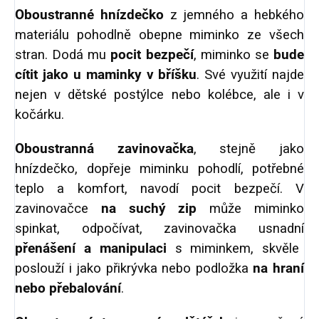
Oboustranné hnízdečko
z jemného a hebkého
materiálu pohodlně obepne miminko ze všech
stran. Dodá mu
pocit bezpečí
, miminko se
bude
cítit jako u maminky v bříšku
. Své využití najde
nejen v dětské postýlce nebo kolébce, ale i v
kočárku.
Oboustranná zavinovačka
, stejně jako
hnízdečko, dopřeje miminku pohodlí, potřebné
teplo a komfort, navodí pocit bezpečí. V
zavinovačce
na suchý zip
může miminko
spinkat, odpočívat, zavinovačka usnadní
přenášení a manipulaci
s miminkem, skvěle
poslouží i jako přikrývka nebo podložka
na hraní
nebo přebalování
.