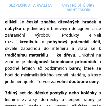
BEZPEČNOST A KVALITA
CHYTRÉ DÍTĚ DÍKY
MONTESSORI
eliNeli je česká značka dřevěných hraček a
nábytku
s jedinečným barevným designem a se
zahraniční výrobou. Produkty eliNeli
rozvíjí
kreativitu
a
pohybový potenciál dětí
,
skvěle zapadnou do interiéru a vrací se k
tradičnímu materiálu — ke dřevu
. Unikátní na
značce je
designová kombinace přírodních
a
pozdně letních až podzimních
barev,
které se
hodí do minimalistického scandi interiéru, a které
jinde nenajdete. To vše
za velmi dostupné ceny
.
7dílný set do dětské postýlky nebo kolébky
s
lesními zvířátky, domečky a teepee stany je