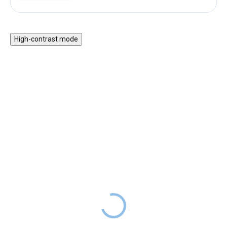
High-contrast mode
Napínací prostěradlo do
Dětská peřina a polštář
postýlky i postele Lesní
(set)
zvířátka s teepee
SKLADEM
499 Kč
DO 2-6
249 Kč
SKLADEM
TÝDNŮ