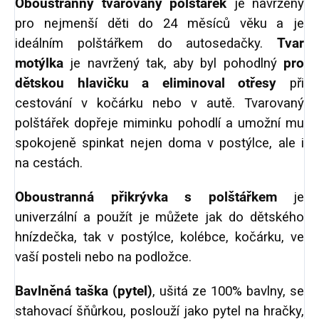
Oboustranný tvarovaný polštářek
je navržený
pro nejmenší děti do 24 měsíců věku a je
ideálním polštářkem do autosedačky.
Tvar
motýlka
je navržený tak, aby byl pohodlný
pro
dětskou hlavičku a eliminoval otřesy
při
cestování v kočárku nebo v autě. Tvarovaný
polštářek dopřeje miminku pohodlí a umožní mu
spokojeně spinkat nejen doma v postýlce, ale i
na cestách.
Oboustranná přikrývka s polštářkem
je
univerzální a použít je můžete jak do dětského
hnízdečka, tak v postýlce, kolébce, kočárku, ve
vaší posteli nebo na podložce.
Bavlněná taška (pytel)
, ušitá ze 100% bavlny, se
stahovací šňůrkou, poslouží jako pytel na hračky,