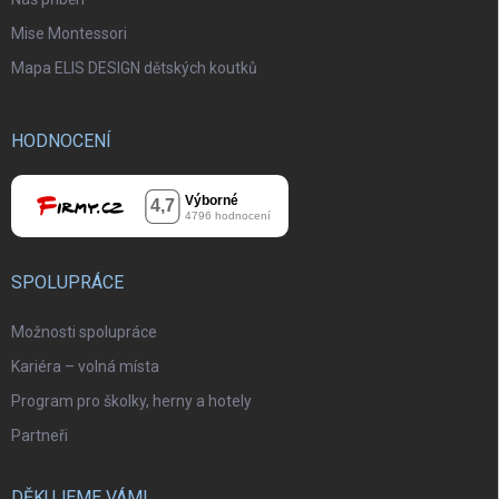
Mise Montessori
Mapa ELIS DESIGN dětských koutků
HODNOCENÍ
SPOLUPRÁCE
Možnosti spolupráce
Kariéra – volná místa
Program pro školky, herny a hotely
Partneři
DĚKUJEME VÁM!