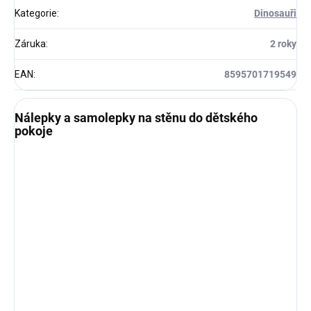
Kategorie
:
Dinosauři
Záruka
:
2 roky
EAN
:
8595701719549
Nálepky a samolepky na stěnu do dětského
pokoje