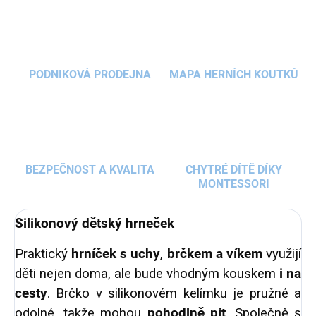
PODNIKOVÁ PRODEJNA
MAPA HERNÍCH KOUTKŮ
BEZPEČNOST A KVALITA
CHYTRÉ DÍTĚ DÍKY
MONTESSORI
Silikonový dětský hrneček
Praktický
hrníček s uchy
,
brčkem a víkem
využijí
děti nejen doma, ale bude vhodným kouskem
i na
cesty
. Brčko v silikonovém kelímku je pružné a
odolné, takže mohou
pohodlně pít
.
Společně s