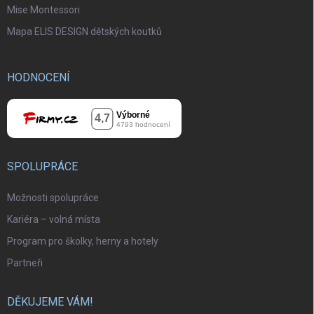
Mise Montessori
Mapa ELIS DESIGN dětských koutků
HODNOCENÍ
SPOLUPRÁCE
Možnosti spolupráce
Kariéra – volná místa
Program pro školky, herny a hotely
Partneři
DĚKUJEME VÁM!