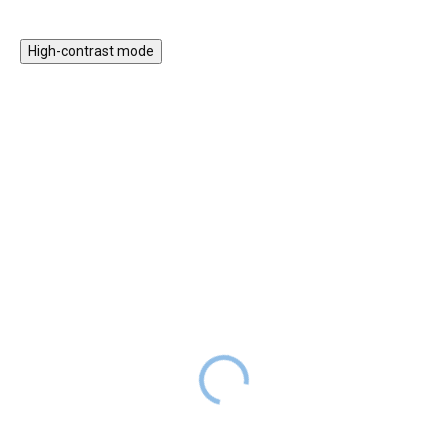
High-contrast mode
Magnetická stavebnice
Motorický stolek s
EliFix Travel - 100 ks
vláčkem a aktivitami
1 499 Kč
999 Kč
SKLADEM
1 999 Kč
SKLADEM
Magnetická stavebnice EliFix
Motorický stoleček v jemných
Travel je menší a skladnější
pastelových barvách obsahuje
verze naší oblíbené stavebnice,
hrací prvky, které jsou zábavné,