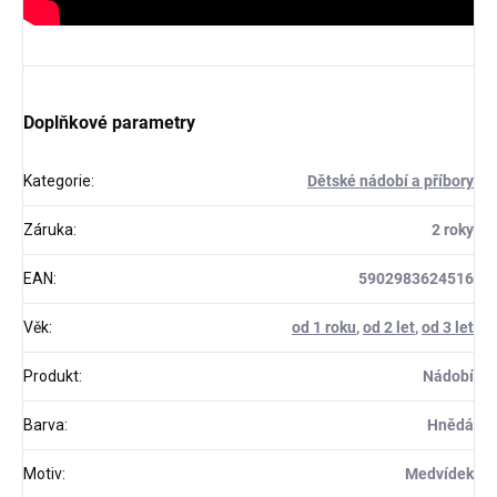
Doplňkové parametry
Kategorie
:
Dětské nádobí a příbory
Záruka
:
2 roky
EAN
:
5902983624516
Věk
:
od 1 roku
,
od 2 let
,
od 3 let
Produkt
:
Nádobí
Barva
:
Hnědá
Motiv
:
Medvídek