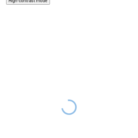
High-contrast mode
★★★★
★★★★
PREMIUM
PREMIUM
Multifunkční pěnová
Hrací podložka
hrací podložka (puzzle) -
smetanová
Treehouse
SKLADEM
999 Kč
DO 2-6
2 899 Kč
SKLADEM
TÝDNŮ
Cena
699 Kč
s kódem
Cena
2029 Kč
s kódem
LETO30
LETO30