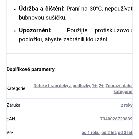
Údržba a čištění:
Praní na
30°C, n
epoužívat
bubnovou sušičku.
Upozornění:
Použijte protiskluzovou
podložku, abyste zabránili klouzání.
Doplňkové parametry
Dětské hrací deky a podložky
,
1+
,
2+
,
Zobrazit další
Kategorie
:
kategorie
Záruka
:
2 roky
EAN
:
7340028729839
Věk
:
od 1 roku
,
od 2 let
,
od 3 let