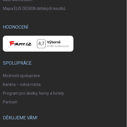
Mapa ELIS DESIGN dětských koutků
HODNOCENÍ
SPOLUPRÁCE
Možnosti spolupráce
Kariéra – volná místa
Program pro školky, herny a hotely
Partneři
DĚKUJEME VÁM!