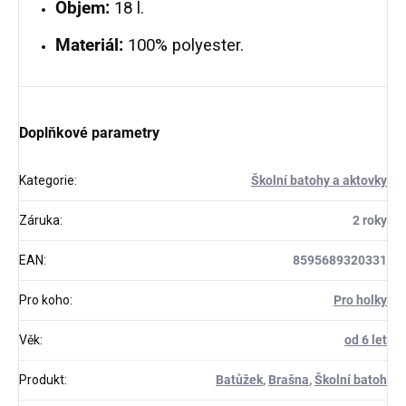
Objem:
18 l.
Materiál:
100% polyester.
Doplňkové parametry
Kategorie
:
Školní batohy a aktovky
Záruka
:
2 roky
EAN
:
8595689320331
Pro koho
:
Pro holky
Věk
:
od 6 let
Produkt
:
Batůžek
,
Brašna
,
Školní batoh