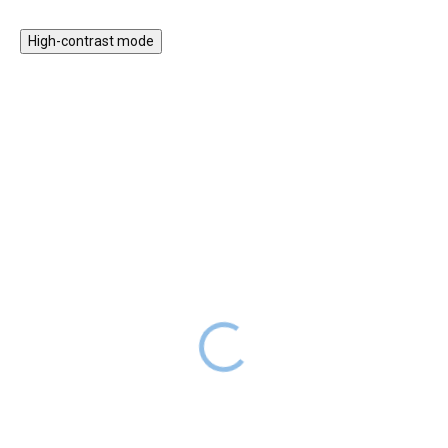
High-contrast mode
ZPÁTKY DO
ZPÁTKY DO
ŠKOL(K)Y
ŠKOL(K)Y
Školní aktovka Zippy
Školní aktovka Zippy
Panda
Plameňák
2 419 Kč
2 419 Kč
SKLADEM
SKLADEM
2 199 Kč
2 199 Kč
Školní aktovka Zippy si pro
Ergonomická školní aktovka