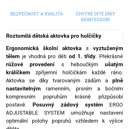
BEZPEČNOST A KVALITA
CHYTRÉ DÍTĚ DÍKY
MONTESSORI
Roztomilá dětská aktovka pro holčičky
Ergonomická školní aktovka
s
vyztuženým
tělem
je vhodná pro děti
od 1. třídy
. Překrásné
růžové provedení
s heboučkým
ušatým
králíčkem
zpříjemní holčičkám každé ráno.
Aktovka se díky tvarovaným zádům a
plně
nastavitelným
ramenním, prsním a bočním
kompresním popruhům krásně přizpůsobí
postavě.
Posuvný zádový systém
ERGO
ADJUSTABLE SYSTEM umožňuje nastavení
optimální polohy popruhů vzhledem k výšce