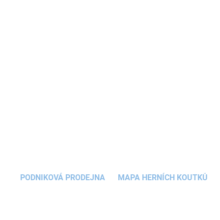
zaujme holčičky na první pohled. Hebký
králíček
s ušima bude skvělým parťákem pro
školní
dobrodružství dětem
od 1. třídy
.
Aktovka pro
děti
disponuje mnoha možnostmi nastavení,
takže ji vždy přesně
přizpůsobíte
velikosti a
potřebám dítěte.
DETAILNÍ INFORMACE
ZEPTAT SE
HLÍDAT
PODNIKOVÁ PRODEJNA
MAPA HERNÍCH KOUTKŮ