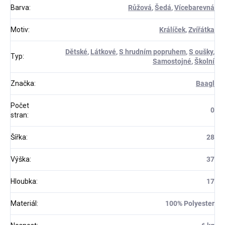
Barva
:
Růžová
,
Šedá
,
Vícebarevná
Motiv
:
Králíček
,
Zvířátka
Dětské
,
Látkové
,
S hrudním popruhem
,
S oušky
,
Typ
:
Samostojné
,
Školní
Značka
:
Baagl
Počet
0
stran
:
Šířka
:
28
Výška
:
37
Hloubka
:
17
Materiál
:
100% Polyester