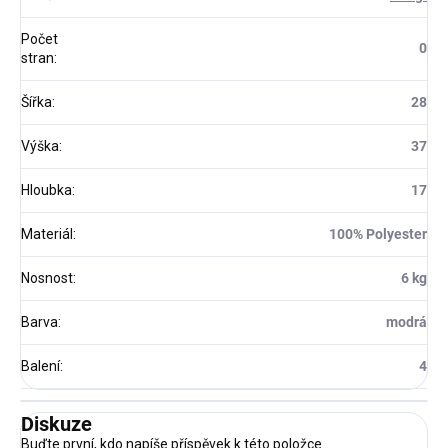
Počet
0
stran
:
Šířka
:
28
Výška
:
37
Hloubka
:
17
Materiál
:
100% Polyester
Nosnost
:
6 kg
Barva
:
modrá
Balení
:
4
Diskuze
Buďte první, kdo napíše příspěvek k této položce.