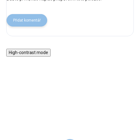
Přidat komentář
High-contrast mode
ZPÁTKY DO
ZPÁTKY DO
ŠKOL(K)Y
ŠKOL(K)Y