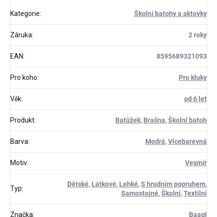
Kategorie
:
Školní batohy a aktovky
Záruka
:
2 roky
EAN
:
8595689321093
Pro koho
:
Pro kluky
Věk
:
od 6 let
Produkt
:
Batůžek
,
Brašna
,
Školní batoh
Barva
:
Modrá
,
Vícebarevná
Motiv
:
Vesmír
Dětské
,
Látkové
,
Lehké
,
S hrudním popruhem
,
Typ
:
Samostojné
,
Školní
,
Textilní
Značka
:
Baagl