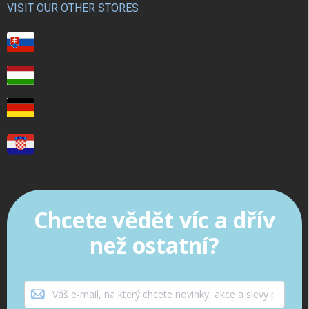
VISIT OUR OTHER STORES
Chcete vědět víc a dřív
než ostatní?