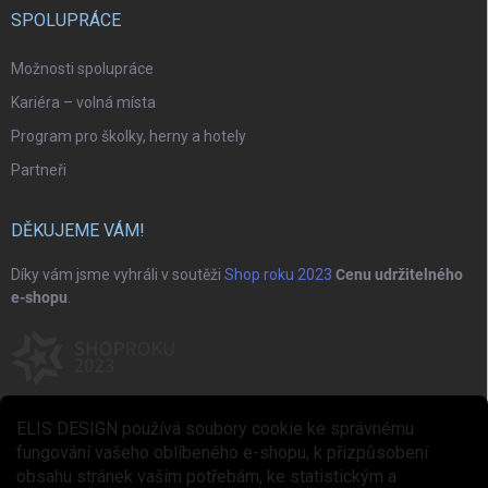
SPOLUPRÁCE
Možnosti spolupráce
Kariéra – volná místa
Program pro školky, herny a hotely
Partneři
DĚKUJEME VÁM!
Díky vám jsme vyhráli v soutěži
Shop roku 2023
Cenu udržitelného
e-shopu
.
ELIS DESIGN používá soubory cookie ke správnému
fungování vašeho oblíbeného e-shopu, k přizpůsobení
obsahu stránek vašim potřebám, ke statistickým a