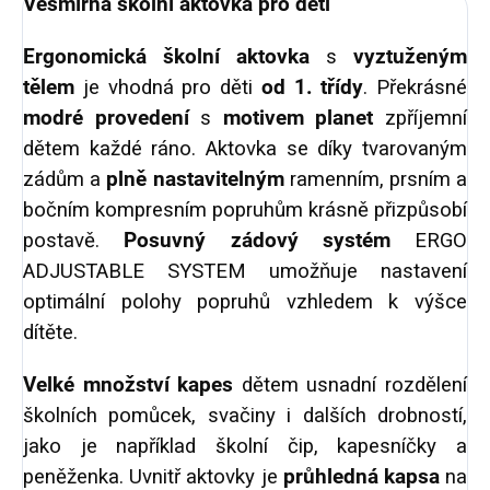
Vesmírná školní aktovka pro děti
Ergonomická školní aktovka
s
vyztuženým
tělem
je vhodná pro děti
od 1. třídy
. Překrásné
modré provedení
s
motivem planet
zpříjemní
dětem každé ráno. Aktovka se díky tvarovaným
zádům a
plně nastavitelným
ramenním, prsním a
bočním kompresním popruhům krásně přizpůsobí
postavě.
Posuvný zádový systém
ERGO
ADJUSTABLE SYSTEM umožňuje nastavení
optimální polohy popruhů vzhledem k výšce
dítěte.
Velké množství kapes
dětem usnadní rozdělení
školních pomůcek, svačiny i dalších drobností,
jako je například školní čip, kapesníčky a
peněženka. Uvnitř aktovky je
průhledná kapsa
na