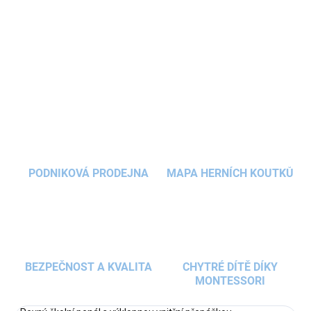
gumičkami na tužky a jiné psací potřeby. Pro všechny, kdo chtějí
mít ve škole pořádek a styl zároveň!
DETAILNÍ INFORMACE
ZEPTAT SE
HLÍDAT
PODNIKOVÁ PRODEJNA
MAPA HERNÍCH KOUTKŮ
BEZPEČNOST A KVALITA
CHYTRÉ DÍTĚ DÍKY
MONTESSORI