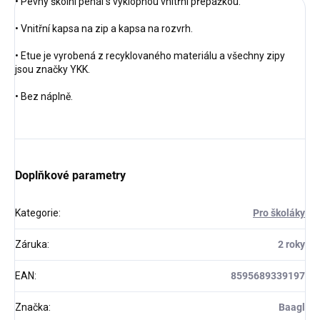
• Pevný školní penál s výklopnou vnitřní přepážkou.
• Vnitřní kapsa na zip a kapsa na rozvrh.
• Etue je vyrobená z recyklovaného materiálu a všechny zipy
jsou značky YKK.
• Bez náplně.
Doplňkové parametry
Kategorie
:
Pro školáky
Záruka
:
2 roky
EAN
:
8595689339197
Značka
:
Baagl