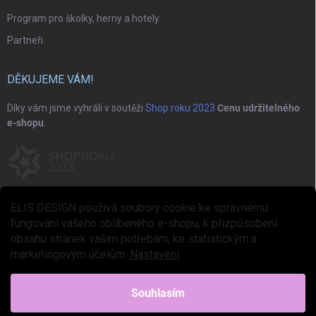
Program pro školky, herny a hotely
Partneři
DĚKUJEME VÁM!
Díky vám jsme vyhráli v soutěži
Shop roku 2023
Cenu udržitelného
e-shopu
.
ELIS DESIGN používá soubory cookie ke správnému
fungování vašeho oblíbeného e-shopu, k přizpůsobení
obsahu stránek vašim potřebám, ke statistickým a
marketingovým účelům.
Nastavení
Copyright 2026
ELIS DESIGN
. Všechna práva vyhrazena.
Upravit nastavení
cookies
Souhlasím
Vytvořil Shoptet Premium