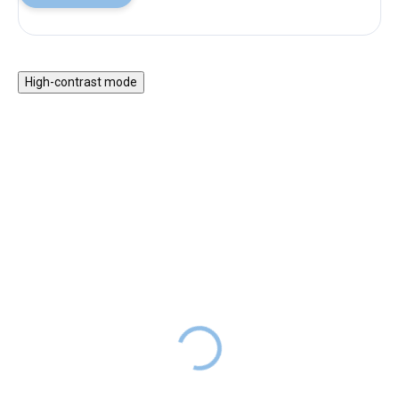
High-contrast mode
ZPÁTKY DO
ZPÁTKY DO
ŠKOL(K)Y
ŠKOL(K)Y
Školní penál etue
Školní penál etue Flash
Creamy
DODÁNÍ DO
309 Kč
389 Kč
2 TÝDNŮ
309 Kč
389 Kč
SKLADEM