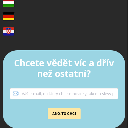
Chcete vědět víc a dřív
než ostatní?
ANO, TO CHCI