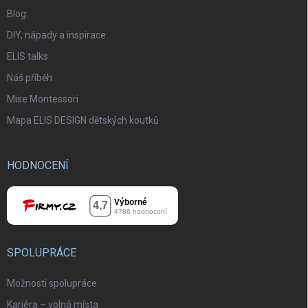
Blog
DIY, nápady a inspirace
ELIS talks
Náš příběh
Mise Montessori
Mapa ELIS DESIGN dětských koutků
HODNOCENÍ
SPOLUPRÁCE
Možnosti spolupráce
Kariéra – volná místa