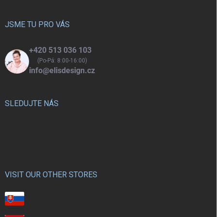
a
t
í
JSME TU PRO VÁS
+420 513 036 103
(Po-Pá: 8:00-16:00)
info@elisdesign.cz
SLEDUJTE NÁS
VISIT OUR OTHER STORES