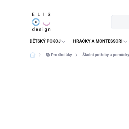
Přejít
na
obsah
DĚTSKÝ POKOJ
HRAČKY A MONTESSORI
Domů
📚 Pro školáky
Školní potřeby a pomůck
1 hodnocení
Podrobnosti hodnocení
ZPÁTKY DO ŠKOL(K)Y