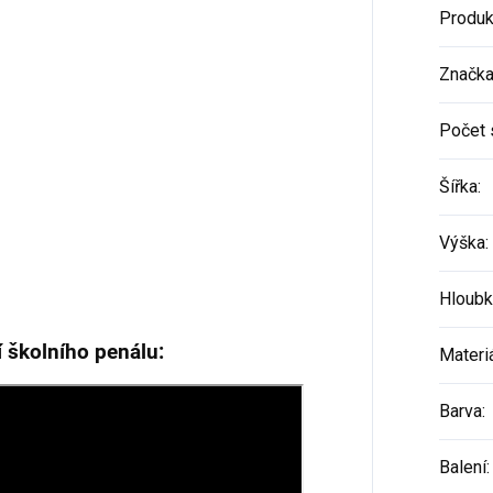
Produk
Značk
Počet 
Šířka
:
Výška
:
Hloubk
í školního penálu:
Materi
Barva
:
Balení
: