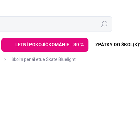
Hledat
LETNÍ POKOJÍČKOMÁNIE - 30 %
ZPÁTKY DO ŠKOL(K)
y
Školní penál etue Skate Bluelight
ZNAČKA:
BAAGL
309 Kč
389 Kč
Měrná
SKLADEM
(>3 KS)
cena:
−
+