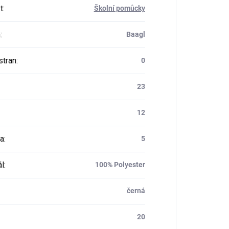
t
:
Školní pomůcky
a
:
Baagl
stran
:
0
23
12
a
:
5
ál
:
100% Polyester
černá
20