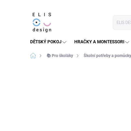
Přejít
na
obsah
DĚTSKÝ POKOJ
HRAČKY A MONTESSORI
Domů
📚 Pro školáky
Školní potřeby a pomůck
1 hodnocení
Podrobnosti hodnocení
ZPÁTKY DO ŠKOL(K)Y