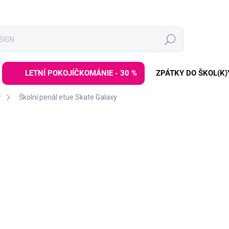
Hledat
LETNÍ POKOJÍČKOMÁNIE - 30 %
ZPÁTKY DO ŠKOL(K)
y
Školní penál etue Skate Galaxy
ZNAČKA:
BAAGL
309 Kč
389 Kč
Měrná
SKLADEM
(>3 KS)
cena:
−
+