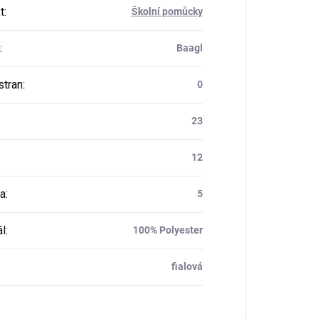
t
:
Školní pomůcky
a
:
Baagl
stran
:
0
23
12
a
:
5
ál
:
100% Polyester
fialová