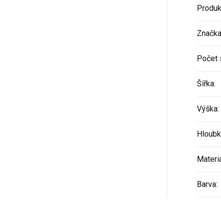
Produk
Značk
Počet 
Šířka
:
Výška
:
Hloubk
Materi
Barva
: