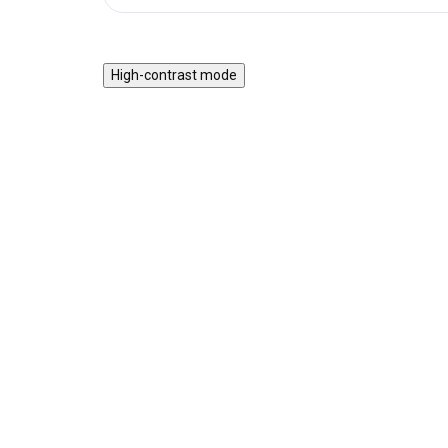
High-contrast mode
ZPÁTKY DO
ŠKOL(K)Y
Školní penál etue Skate
Tri