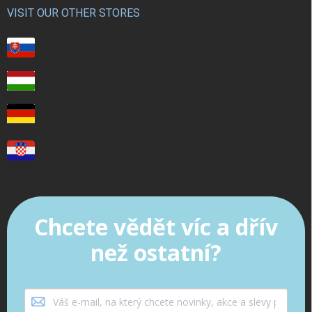
VISIT OUR OTHER STORES
Chcete vědět víc a dřív
než ostatní?