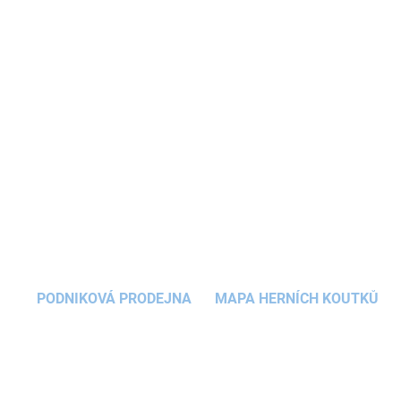
pokojíček vaší holčičky. Jistě má spoustu
pokladů, které je nutné někam uložit.
Dětská
šperkovnice
v jemných barvách je doplněná
motivem
jednorožce
, kterému neodolá žádná
malá slečna.
DETAILNÍ INFORMACE
ZEPTAT SE
HLÍDAT
PODNIKOVÁ PRODEJNA
MAPA HERNÍCH KOUTKŮ