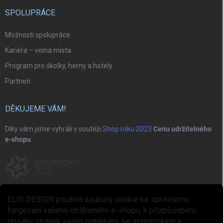
SPOLUPRÁCE
Možnosti spolupráce
Kariéra – volná místa
Program pro školky, herny a hotely
Partneři
DĚKUJEME VÁM!
Díky vám jsme vyhráli v soutěži
Shop roku 2023
Cenu udržitelného
e-shopu
.
ELIS DESIGN používá soubory cookie ke správnému
fungování vašeho oblíbeného e-shopu, k přizpůsobení
obsahu stránek vašim potřebám, ke statistickým a