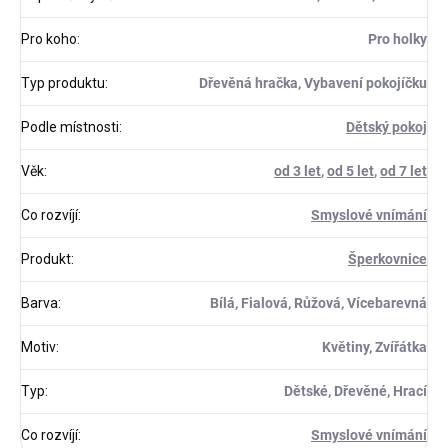
Pro koho
:
Pro holky
Typ produktu
:
Dřevěná hračka, Vybavení pokojíčku
Podle místnosti
:
Dětský pokoj
Věk
:
od 3 let
,
od 5 let
,
od 7 let
Co rozvíjí
:
Smyslové vnímání
Produkt
:
Šperkovnice
Barva
:
Bílá, Fialová, Růžová, Vícebarevná
Motiv
:
Květiny, Zvířátka
Typ
:
Dětské, Dřevěné, Hrací
Co rozvíjí
:
Smyslové vnímání