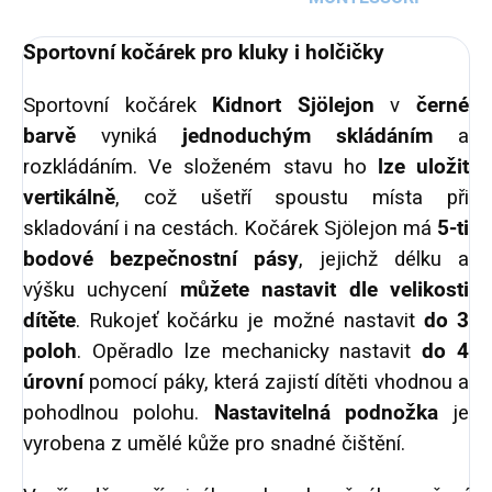
Sportovní kočárek pro kluky i holčičky
Sportovní kočárek
Kidnort Sjölejon
v
černé
barvě
vyniká
jednoduchým skládáním
a
rozkládáním. Ve složeném stavu ho
lze uložit
vertikálně
, což ušetří spoustu místa při
skladování i na cestách.
Kočárek Sjölejon má
5-ti
bodové bezpečnostní pásy
, jejichž délku a
výšku uchycení
můžete nastavit dle velikosti
dítěte
.
Rukojeť kočárku je možné nastavit
do 3
poloh
. Opěradlo lze mechanicky nastavit
do 4
úrovní
pomocí páky, která zajistí dítěti vhodnou a
pohodlnou polohu.
Nastavitelná podnožka
je
vyrobena z umělé kůže pro snadné čištění.