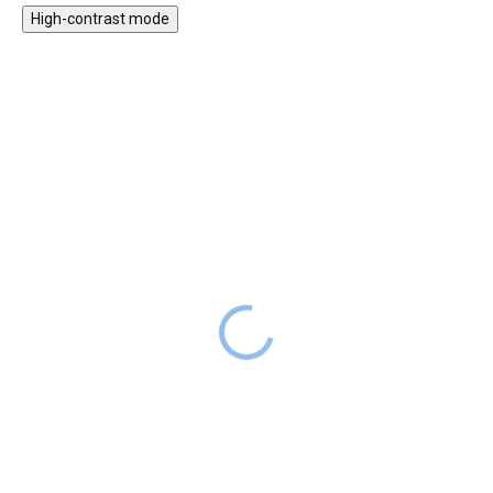
High-contrast mode
Sportovní kočárek
Sportovní kočárek
Kidnort Sjölejon šedý
Kidnort Isbjörn černý
DODÁNÍ DO
DODÁNÍ DO
3 899 Kč
4 369 Kč
2 TÝDNŮ
2 TÝDNŮ
Sportovní kočárek Kidnort
S dětským
Sjölejon v neutrální šedé barvě
sporťákem Kidnort Isbjörn bude
bude perfektním vozítkem pro
cestování pro děti opravdu
kluky i holčičky, které je na
komfortní. Sportovní kočárek v
vyjížďkách ochrání 5bodovým
černé barvě je vhodný pro kluky i