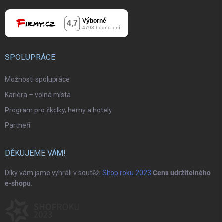
SPOLUPRÁCE
Možnosti spolupráce
Kariéra – volná místa
Program pro školky, herny a hotely
Partneři
DĚKUJEME VÁM!
Díky vám jsme vyhráli v soutěži
Shop roku 2023
Cenu udržitelného
e-shopu
.