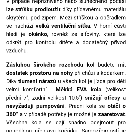
V případě nepříznivého nebo slunečného počasí
lze stříšku prodloužit
díky přídavnému materiálu
skrytému pod zipem. Mezi stříškou a opěradlem
se nachází
velká ventilační síťka
. V horní části
hledí je
okénko
, rovněž ze síťoviny, které lze
odkrýt pro kontrolu dítěte a dodatečný přívod
vzduchu.
Zásluhou širokého rozchodu kol
budete mít
dostatek prostoru na nohy
při chůzi s kočárkem.
Díky
tlumení nárazů
u všech kol je jízda pro děti
velmi komfortní.
Měkká EVA kola
(velikost
přední 7", zadní velikost 10,5")
snižují otřesy
a
nevyžadují pumpování
. Přední kola se
otáčí o
360°
a v případě potřeby je možné je
zaaretovat
.
Všechna kola se dají snadno odejmout pro
pohodlnou přepravu kočárku.
Samozřejmostí je