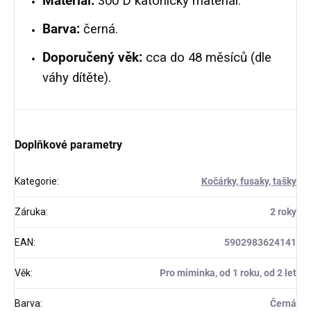
Materiál:
300 D katonický materiál.
Barva:
černá.
Doporučený věk:
cca do 48 měsíců (dle
váhy dítěte).
Doplňkové parametry
Kategorie
:
Kočárky, fusaky, tašky
Záruka
:
2 roky
EAN
:
5902983624141
Věk
:
Pro miminka, od 1 roku, od 2 let
Barva
:
Černá