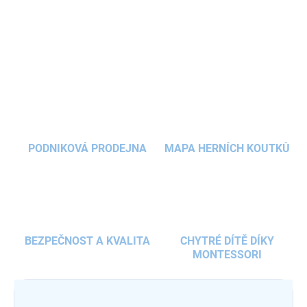
potiskem
lesních motivů
poskytuje bezpečný prostor pro rozvoj
jejich herních schopností.
DETAILNÍ INFORMACE
ZEPTAT SE
HLÍDAT
PODNIKOVÁ PRODEJNA
MAPA HERNÍCH KOUTKŮ
BEZPEČNOST A KVALITA
CHYTRÉ DÍTĚ DÍKY
MONTESSORI