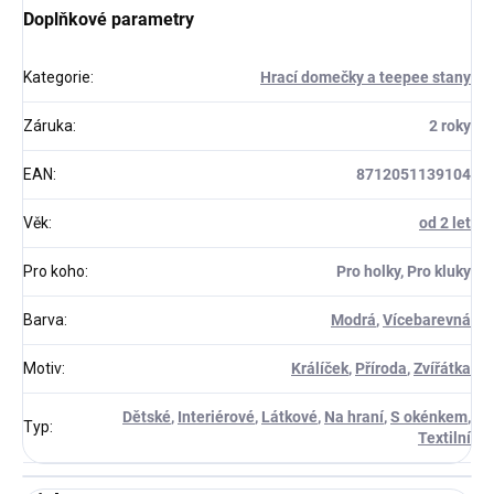
Doplňkové parametry
Kategorie
:
Hrací domečky a teepee stany
Záruka
:
2 roky
EAN
:
8712051139104
Věk
:
od 2 let
Pro koho
:
Pro holky, Pro kluky
Barva
:
Modrá
,
Vícebarevná
Motiv
:
Králíček
,
Příroda
,
Zvířátka
Dětské
,
Interiérové
,
Látkové
,
Na hraní
,
S okénkem
,
Typ
:
Textilní