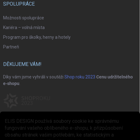
SPOLUPRÁCE
Možnosti spolupráce
Kariéra – volná místa
Program pro školky, herny a hotely
Partneři
DĚKUJEME VÁM!
Díky vám jsme vyhráli v soutěži
Shop roku 2023
Cenu udržitelného
e-shopu
.
ELIS DESIGN používá soubory cookie ke správnému
fungování vašeho oblíbeného e-shopu, k přizpůsobení
obsahu stránek vašim potřebám, ke statistickým a