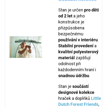
Stan je určen
pro děti
od 2 let
a jeho
konstrukce je
přizpůsobena
bezpečnému
používání v interiéru
.
Stabilní provedení
a
kvalitní polyesterový
materiál
zajišťují
odolnost při
každodenním hraní i
snadnou údržbu
.
Stan je
součástí
designové kolekce
hraček a doplňků
Little
Dutch Forest Friends
,