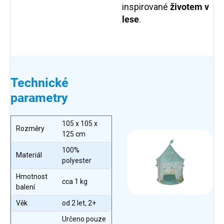
inspirované
životem v
lese
.
Technické
parametry
105 x 105 x
Rozměry
125 cm
100%
Materiál
polyester
Hmotnost
cca 1 kg
balení
Věk
od 2 let, 2+
Určeno pouze