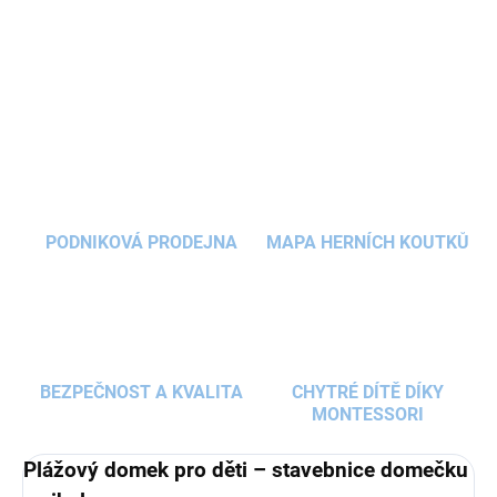
holčičky si hrou s
dětskou
stavebnicí
rozvíjejí
jemnou motoriku, trpělivost, fantazii a
DETAILNÍ INFORMACE
prostorovou představivost. Ideální způsob, jak se
hravě seznámit se světem skutečné stavby.
ZEPTAT SE
HLÍDAT
PODNIKOVÁ PRODEJNA
MAPA HERNÍCH KOUTKŮ
BEZPEČNOST A KVALITA
CHYTRÉ DÍTĚ DÍKY
MONTESSORI
Plážový domek pro děti – stavebnice domečku