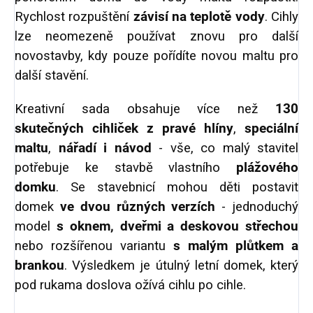
Rychlost rozpuštění
závisí na teplotě vody
. Cihly
lze neomezeně používat znovu pro další
novostavby, kdy pouze pořídíte novou maltu pro
další stavění.
Kreativní sada obsahuje více než
130
skutečných cihliček z pravé hlíny
,
speciální
maltu
,
nářadí i návod
- vše, co malý stavitel
potřebuje ke stavbě vlastního
plážového
domku
.
Se stavebnicí mohou děti postavit
domek
ve dvou různých verzích
- jednoduchý
model
s oknem, dveřmi a deskovou střechou
nebo rozšířenou variantu
s malým plůtkem a
brankou
. Výsledkem je útulný letní domek, který
pod rukama doslova ožívá cihlu po cihle.