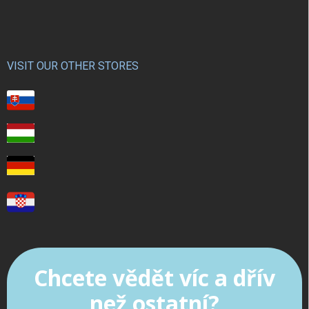
VISIT OUR OTHER STORES
Chcete vědět víc a dřív
než ostatní?