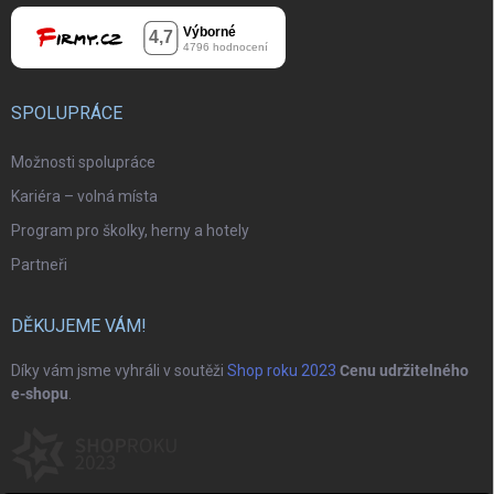
SPOLUPRÁCE
Možnosti spolupráce
Kariéra – volná místa
Program pro školky, herny a hotely
Partneři
DĚKUJEME VÁM!
Díky vám jsme vyhráli v soutěži
Shop roku 2023
Cenu udržitelného
e-shopu
.