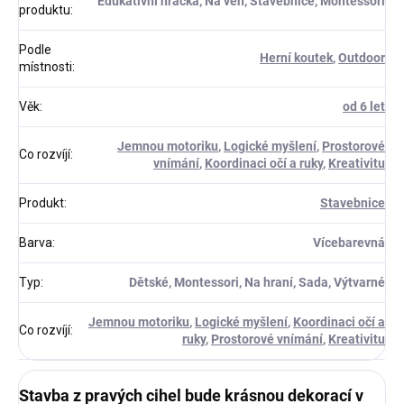
Edukativní hračka, Na ven, Stavebnice, Montessori
produktu
:
Podle
Herní koutek
,
Outdoor
místnosti
:
Věk
:
od 6 let
Jemnou motoriku
,
Logické myšlení
,
Prostorové
Co rozvíjí
:
vnímání
,
Koordinaci očí a ruky
,
Kreativitu
Produkt
:
Stavebnice
Barva
:
Vícebarevná
Typ
:
Dětské, Montessori, Na hraní, Sada, Výtvarné
Jemnou motoriku
,
Logické myšlení
,
Koordinaci očí a
Co rozvíjí
:
ruky
,
Prostorové vnímání
,
Kreativitu
Stavba z pravých cihel bude krásnou dekorací v