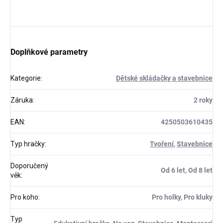
Doplňkové parametry
Kategorie
:
Dětské skládačky a stavebnice
Záruka
:
2 roky
EAN
:
4250503610435
Typ hračky
:
Tvoření
,
Stavebnice
Doporučený
Od 6 let, Od 8 let
věk
:
Pro koho
:
Pro holky, Pro kluky
Typ