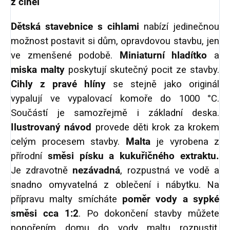
z cihel
Dětská stavebnice s cihlami
nabízí jedinečnou
možnost postavit si dům, opravdovou stavbu, jen
ve zmenšené podobě.
Miniaturní hladítko
a
miska malty
poskytují skutečný pocit ze stavby.
Cihly z pravé hlíny
se stejně jako originál
vypalují ve vypalovací komoře do 1000 °C.
Součástí je samozřejmě i základní deska.
Ilustrovaný návod
provede děti krok za krokem
celým procesem stavby.
Malta
je vyrobena z
přírodní
směsi písku a kukuřičného extraktu.
Je zdravotně
nezávadná
, rozpustná ve vodě a
snadno omyvatelná z oblečení i nábytku. Na
přípravu malty smícháte
poměr vody a sypké
směsi cca 1:2
. Po dokončení stavby můžete
ponořením domu do vody maltu rozpustit.