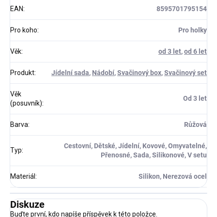
EAN
:
8595701795154
Pro koho
:
Pro holky
Věk
:
od 3 let
,
od 6 let
Produkt
:
Jídelní sada
,
Nádobí
,
Svačinový box
,
Svačinový set
Věk
Od 3 let
(posuvník)
:
Barva
:
Růžová
Cestovní, Dětské, Jídelní, Kovové, Omyvatelné,
Typ
:
Přenosné, Sada, Silikonové, V setu
Materiál
:
Silikon, Nerezová ocel
Diskuze
Buďte první, kdo napíše příspěvek k této položce.