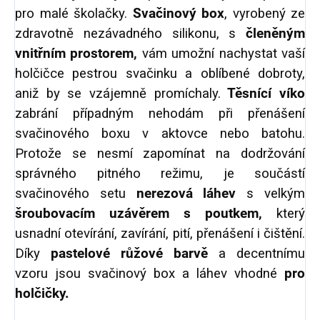
pro malé školačky.
Svačinový box
, vyrobený ze
zdravotně nezávadného silikonu, s
členěným
vnitřním prostorem,
vám umožní nachystat vaší
holčičce pestrou svačinku a oblíbené dobroty,
aniž by se vzájemně promíchaly.
Těsnící víko
zabrání případným nehodám při přenášení
svačinového boxu v aktovce nebo batohu.
Protože se nesmí zapomínat na dodržování
správného pitného režimu, je součástí
svačinového setu
nerezová láhev
s velkým
šroubovacím uzávěrem
s poutkem,
který
usnadní otevírání, zavírání, pití, přenášení i čištění.
Díky
pastelové růžové barvě
a decentnímu
vzoru jsou svačinový box a láhev vhodné
pro
holčičky.