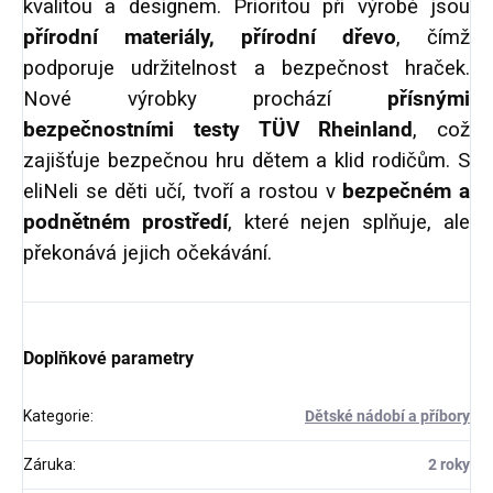
kvalitou a designem. Prioritou při výrobě jsou
přírodní materiály, přírodní dřevo
, čímž
podporuje udržitelnost a bezpečnost hraček.
Nové výrobky prochází
přísnými
bezpečnostními testy TÜV Rheinland
, což
zajišťuje bezpečnou hru dětem a klid rodičům. S
eliNeli se děti učí, tvoří a rostou v
bezpečném a
podnětném prostředí
, které nejen splňuje, ale
překonává jejich očekávání.
Doplňkové parametry
Kategorie
:
Dětské nádobí a příbory
Záruka
:
2 roky