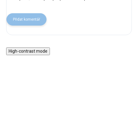
Přidat komentář
High-contrast mode
ZPÁTKY DO
ZPÁTKY DO
ŠKOL(K)Y
ŠKOL(K)Y