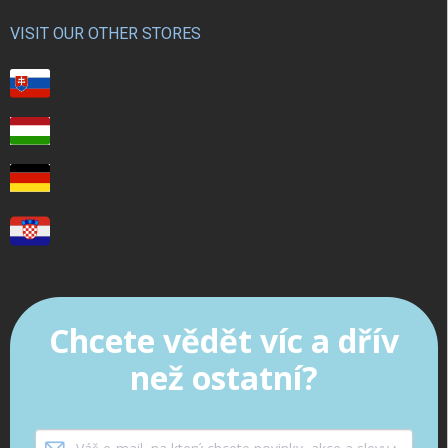
VISIT OUR OTHER STORES
Chcete vědět víc a dřív
než ostatní?