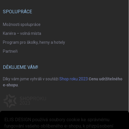
SPOLUPRÁCE
Možnosti spolupráce
Kariéra – volná místa
Program pro školky, herny a hotely
Partneři
DĚKUJEME VÁM!
Díky vám jsme vyhráli v soutěži
Shop roku 2023
Cenu udržitelného
e-shopu
.
ELIS DESIGN používá soubory cookie ke správnému
fungování vašeho oblíbeného e-shopu, k přizpůsobení