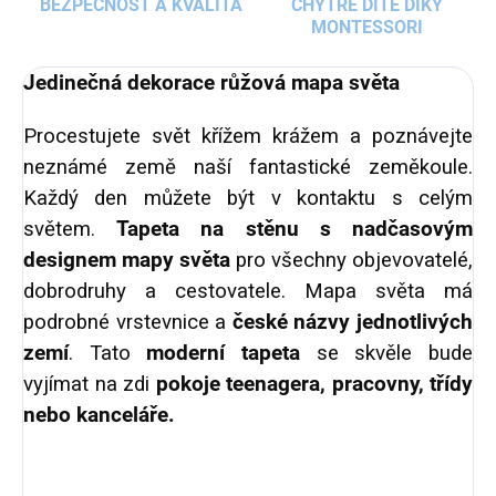
BEZPEČNOST A KVALITA
CHYTRÉ DÍTĚ DÍKY
MONTESSORI
Jedinečná dekorace růžová mapa světa
Procestujete svět křížem krážem a poznávejte
neznámé země naší fantastické zeměkoule.
Každý den můžete být v kontaktu s celým
světem.
Tapeta na stěnu s nadčasovým
designem mapy světa
pro všechny objevovatelé,
dobrodruhy a cestovatele. Mapa světa má
podrobné vrstevnice a
české názvy jednotlivých
zemí
. Tato
moderní tapeta
se skvěle bude
vyjímat na zdi
pokoje teenagera, pracovny, třídy
nebo kanceláře.