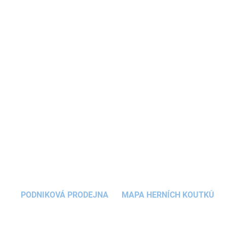
bytelný.
Materiál venku: 100% recyklovaná bavlna s vodoodpudivým
akrylovým povlakem
Materiál uvnitř: podšívka: 90% polyester + 10% bavlna
Barva: Světle zelená
Velikost: 23 cm x 10 cm x 31 cm
Objem: 7,5 l
Vhodné pro děti od 3 let
DETAILNÍ INFORMACE
ZEPTAT SE
HLÍDAT
PODNIKOVÁ PRODEJNA
MAPA HERNÍCH KOUTKŮ