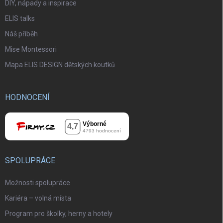
DIY, nápady a inspirace
ELIS talks
Náš příběh
Mise Montessori
Mapa ELIS DESIGN dětských koutků
HODNOCENÍ
SPOLUPRÁCE
Možnosti spolupráce
Kariéra – volná místa
Program pro školky, herny a hotely