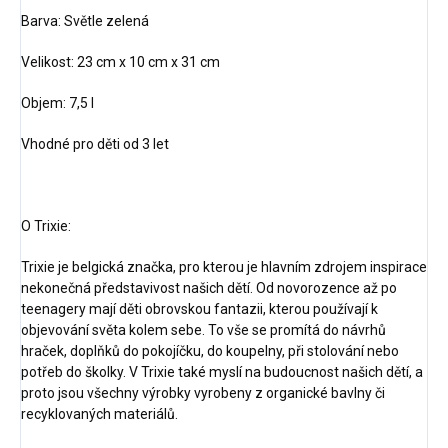
Barva: Světle zelená
Velikost: 23 cm x 10 cm x 31 cm
Objem: 7,5 l
Vhodné pro děti od 3 let
O Trixie:
Trixie je belgická značka, pro kterou je hlavním zdrojem inspirace
nekonečná představivost našich dětí. Od novorozence až po
teenagery mají děti obrovskou fantazii, kterou používají k
objevování světa kolem sebe. To vše se promítá do návrhů
hraček, doplňků do pokojíčku, do koupelny, při stolování nebo
potřeb do školky. V Trixie také myslí na budoucnost našich dětí, a
proto jsou všechny výrobky vyrobeny z organické bavlny či
recyklovaných materiálů.