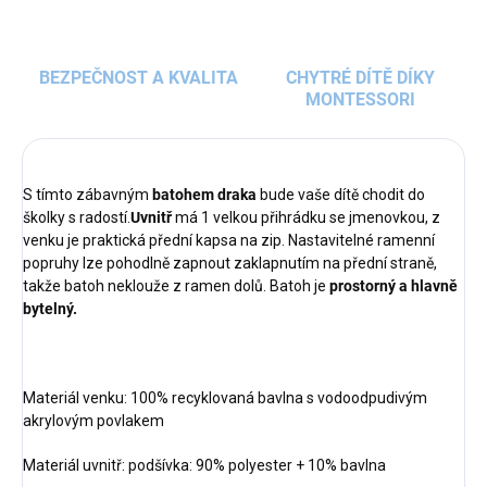
BEZPEČNOST A KVALITA
CHYTRÉ DÍTĚ DÍKY
MONTESSORI
S tímto zábavným
batohem draka
bude vaše dítě chodit do
školky s radostí.
Uvnitř
má 1 velkou přihrádku se jmenovkou, z
venku je praktická přední kapsa na zip. Nastavitelné ramenní
popruhy lze pohodlně zapnout zaklapnutím na přední straně,
takže batoh neklouže z ramen dolů. Batoh je
prostorný a hlavně
bytelný.
Materiál venku: 100% recyklovaná bavlna s vodoodpudivým
akrylovým povlakem
Materiál uvnitř: podšívka: 90% polyester + 10% bavlna