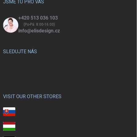
í
JSME TU PRO VÁS
+420 513 036 103
(Po-Pá: 8:00-16:00)
info@elisdesign.cz
SLEDUJTE NÁS
VISIT OUR OTHER STORES