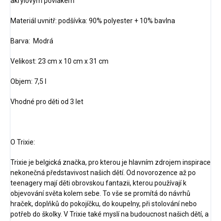
akrylovým povlakem
Materiál uvnitř: podšívka: 90% polyester + 10% bavlna
Barva: Modrá
Velikost: 23 cm x 10 cm x 31 cm
Objem: 7,5 l
Vhodné pro děti od 3 let
O Trixie:
Trixie je belgická značka, pro kterou je hlavním zdrojem inspirace
nekonečná představivost našich dětí. Od novorozence až po
teenagery mají děti obrovskou fantazii, kterou používají k
objevování světa kolem sebe. To vše se promítá do návrhů
hraček, doplňků do pokojíčku, do koupelny, při stolování nebo
potřeb do školky. V Trixie také myslí na budoucnost našich dětí, a