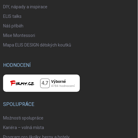
DIY, nápady a inspirace
ELIS talks
Náš příběh
Mise Montessori
Mapa ELIS DESIGN dětských koutků
HODNOCENÍ
SPOLUPRÁCE
Možnosti spolupráce
Kariéra – volná místa
Program pro školky, herny a hotely