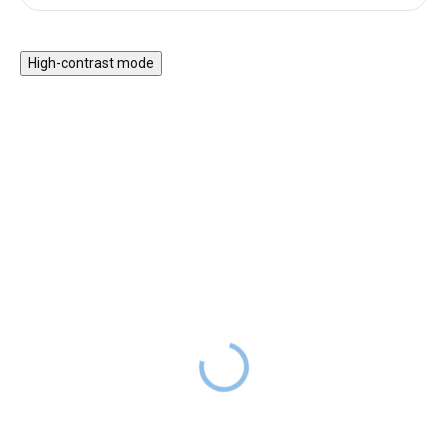
High-contrast mode
NOVINKA
NOVINKA
Trixie silikonový hrneček
Trixie snack boxy se
pro děti pan dinosaurus
zavíráním na clip pro děti
paní kočka 2 ks
369 Kč
SKLADEM
249 Kč
SKLADEM
Představujte svému miminkovi