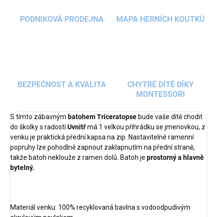
PODNIKOVÁ PRODEJNA
MAPA HERNÍCH KOUTKŮ
BEZPEČNOST A KVALITA
CHYTRÉ DÍTĚ DÍKY
MONTESSORI
S tímto zábavným
batohem Triceratopse
bude vaše dítě chodit
do školky s radostí.
Uvnitř
má 1 velkou přihrádku se jmenovkou, z
venku je praktická přední kapsa na zip. Nastavitelné ramenní
popruhy lze pohodlně zapnout zaklapnutím na přední straně,
takže batoh neklouže z ramen dolů. Batoh je
prostorný a hlavně
bytelný.
Materiál venku: 100% recyklovaná bavlna s vodoodpudivým