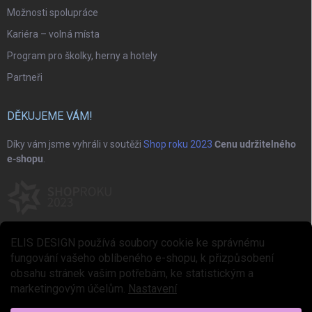
Možnosti spolupráce
Kariéra – volná místa
Program pro školky, herny a hotely
Partneři
DĚKUJEME VÁM!
Díky vám jsme vyhráli v soutěži
Shop roku 2023
Cenu udržitelného
e-shopu
.
ELIS DESIGN používá soubory cookie ke správnému
fungování vašeho oblíbeného e-shopu, k přizpůsobení
obsahu stránek vašim potřebám, ke statistickým a
marketingovým účelům.
Nastavení
Copyright 2026
ELIS DESIGN
. Všechna práva vyhrazena.
Upravit nastavení