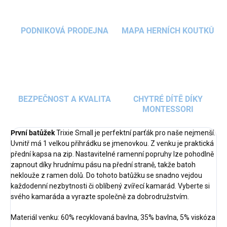
PODNIKOVÁ PRODEJNA
MAPA HERNÍCH KOUTKŮ
BEZPEČNOST A KVALITA
CHYTRÉ DÍTĚ DÍKY
MONTESSORI
První batůžek
Trixie Small je perfektní parťák pro naše nejmenší.
Uvnitř má 1 velkou přihrádku se jmenovkou. Z venku je praktická
přední kapsa na zip. Nastavitelné ramenní popruhy lze pohodlně
zapnout díky hrudnímu pásu na přední straně, takže batoh
neklouže z ramen dolů. Do tohoto batůžku se snadno vejdou
každodenní nezbytnosti či oblíbený zvířecí kamarád. Vyberte si
svého kamaráda a vyrazte společně za dobrodružstvím.
Materiál venku: 60% recyklovaná bavlna, 35% bavlna, 5% viskóza