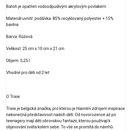
Batoh je opatřen vodoodpudivým akrylovým povlakem.
Materiál uvnitř: podšívka: 85% recyklovaný polyester + 15%
bavlna
Barva: Růžová
Velikost: 25 cm x 10 cm x 21 cm
Objem: 5,25 l
Vhodné pro děti od 2 let
O Trixie:
Trixie je belgická značka, pro kterou je hlavním zdrojem inspirace
nekonečná představivost našich dětí. Od novorozence až po
teenagery mají děti obrovskou fantazii, kterou používají k
objevování světa kolem sebe. To vše se promítá do návrhů