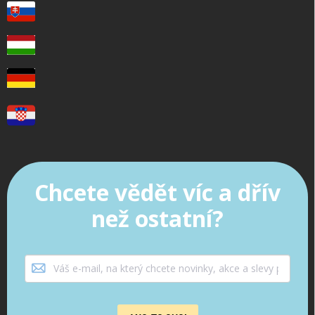
Chcete vědět víc a dřív
než ostatní?