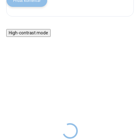
Přidat komentář
High-contrast mode
NOVINKA
NOVINKA
ZPÁTKY DO
Trixie láhev na pití pro
ŠKOL(K)Y
děti paní motýlová 350
Trixie malý batoh pro
ml
děti paní kočka 5,25 l