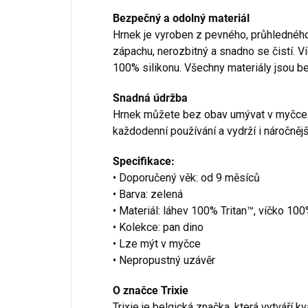
Bezpečný a odolný materiál
Hrnek je vyroben z pevného, průhlednéh
zápachu, nerozbitný a snadno se čistí. Ví
100% silikonu. Všechny materiály jsou b
Snadná údržba
Hrnek můžete bez obav umývat v myčce 
každodenní používání a vydrží i náročnějš
Specifikace:
• Doporučený věk: od 9 měsíců
• Barva: zelená
• Materiál: láhev 100% Tritan™, víčko 10
• Kolekce: pan dino
• Lze mýt v myčce
• Nepropustný uzávěr
O značce Trixie
Trixie je belgická značka, která vytváří k