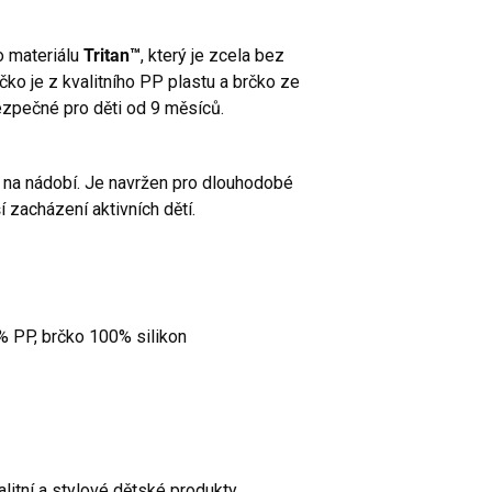
o materiálu
Tritan™
, který je zcela bez
čko je z kvalitního PP plastu a brčko ze
ezpečné pro děti od 9 měsíců.
na nádobí. Je navržen pro dlouhodobé
í zacházení aktivních dětí.
0% PP, brčko 100% silikon
valitní a stylové dětské produkty