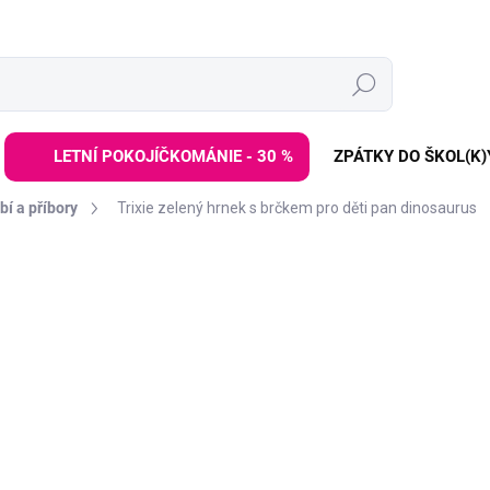
Hledat
LETNÍ POKOJÍČKOMÁNIE - 30 %
ZPÁTKY DO ŠKOL(K)
í a příbory
Trixie zelený hrnek s brčkem pro děti pan dinosaurus
ZNAČKA:
TRIXIE
369 Kč
Měrná
SKLADEM
(3 KS)
cena:
−
+