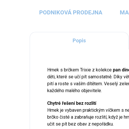
PODNIKOVÁ PRODEJNA
MA
Popis
Hrnek s brčkem Trixie z kolekce
pan din
děti, které se učí pít samostatně. Díky vět
pití a roste s vaším dítětem. Veselý ze
každého malého objevitele.
Chytré řešení bez rozlití
Hrnek je vybaven praktickým víčkem s 
brčko čisté a zabraňuje rozlití, když je h
učit se pít bez obav z nepořádku.