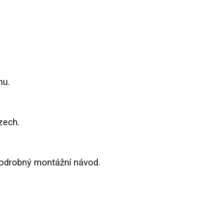
nu.
zech.
podrobný montážní návod.