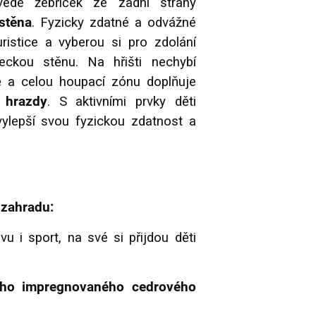
vede žebříček ze zadní strany
stěna
. Fyzicky zdatné a odvážné
uristice a vyberou si pro zdolání
eckou stěnu. Na hřišti nechybí
ě a celou houpací zónu doplňuje
 hrazdy
.
S aktivními prvky děti
 vylepší svou fyzickou zdatnost a
 zahradu:
u i sport, na své si přijdou děti
ního impregnovaného cedrového