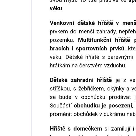
svou mysl. To vše přispívá ke
sp
věku
.
Venkovní dětské hřiště v men
prvkem do menší zahrady, nepřeh
pozemku.
Multifunkční hřiště 
hracích i sportovních prvků
, kt
věku. Dětské hřiště s barevnými 
hrátkám na čerstvém vzduchu.
Dětské zahradní hřiště
je z vel
stříškou, s žebříčkem, okýnky a 
se bude v obchůdku prodávat je
Součástí
obchůdku je posezení
,
proměnit obchůdek v cukrárnu neb
Hřiště s domečkem
si zamilují i