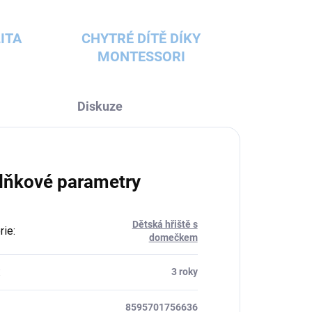
ITA
CHYTRÉ DÍTĚ DÍKY
MONTESSORI
Diskuze
lňkové parametry
Dětská hřiště s
rie
:
domečkem
:
3 roky
8595701756636