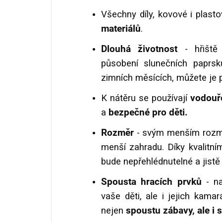
Všechny díly, kovové i plast
materiálů
.
Dlouhá životnost
- hřiště
působení slunečních paprsk
zimních měsících, můžete je 
K nátěru se používají
vodouře
a
bezpečné pro děti.
Rozměr
- svým menším rozmě
menší zahradu. Díky kvalitn
bude nepřehlédnutelné a jistě 
Spousta hracích prvků
- na
vaše děti, ale i jejich kamar
nejen
spoustu zábavy, ale i s