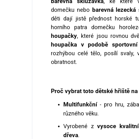
barevná skluzavka
, ke které 
domečku nebo
barevná lezecká 
děti dají jistě přednost horské t
horního patra domečku horolez
houpačky
, které jsou rovnou dv
houpačka v podobě sportovní
rozhýbou celé tělo, posílí svaly,
obratnost.
Proč vybrat toto dětské hřiště na
Multifunkční
- pro hru, zábav
různého věku.
Vyrobené z
vysoce kvalit
dřeva
.