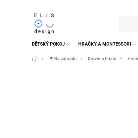
Přejít
na
obsah
DĚTSKÝ POKOJ
HRAČKY A MONTESSORI
Domů
🌳 Na zahradu
Dřevěná hřiště
Hřiš
2 hodnocení
Podrobnosti hodnocení
★★★★ PREMIUM
NELZE UPLATNIT
SLEVOVÝ KÓD