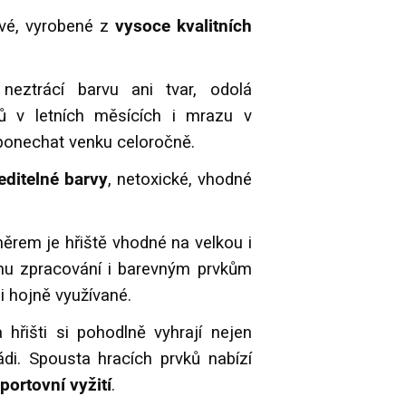
ové, vyrobené z
vysoce kvalitních
 neztrácí barvu ani tvar, odolá
ů v letních měsících i mrazu v
ponechat venku celoročně.
ditelné barvy
, netoxické, vhodné
rem je hřiště vhodné na velkou i
ímu zpracování i barevným prvkům
i hojně využívané.
 hřišti si pohodlně vyhrají nejen
ádi. Spousta hracích prvků nabízí
portovní vyžití
.