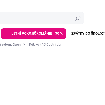
Hledat
LETNÍ POKOJÍČKOMÁNIE - 30 %
ZPÁTKY DO ŠKOL(K)
tě s domečkem
Dětské hřiště Letní den
ZNAČKA:
BACKYARD DISCOVERY
28 499 Kč
Měrná
MOMENTÁLNĚ NEDOSTUP
cena:
Multifunkční dětské hřiště
zábavy dětem různého věku
zahrady
. Venkovní dětské hř