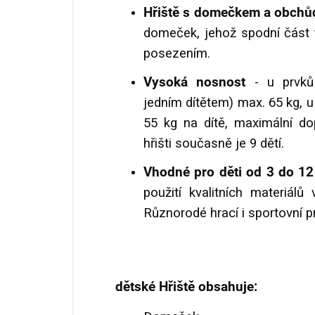
Hřiště s domečkem a obch
domeček, jehož spodní část t
posezením.
Vysoká nosnost
- u prvků p
jedním dítětem) max. 65 kg, u
55 kg na dítě, maximální d
hřišti současně je 9 dětí.
Vhodné pro děti od 3 do 12 
použití kvalitních materiálů
Různorodé hrací i sportovní p
dětské Hřiště obsahuje: