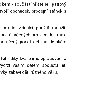
ůdkem
- součástí hřiště je i patrový
voří obchůdek, prodejní stánek s
ro individuální použití (použití
 prvků určených pro více děti max.
oporučený počet dětí na dětském
let
- díky kvalitnímu zpracování a
 vydrží vašim dětem spoustu let.
rvky zabaví děti různého věku.