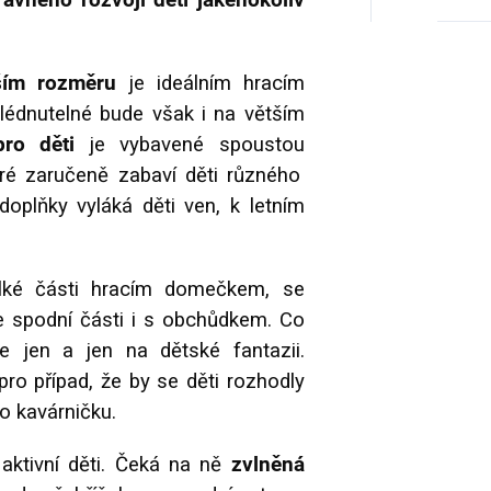
rávného rozvoji dětí jakéhokoliv
ším rozměru
je ideálním hracím
lédnutelné bude však i na větším
pro děti
je vybavené spoustou
eré zaručeně zabaví děti různého
doplňky vyláká děti ven, k letním
ké části hracím domečkem, se
ve spodní části i s obchůdkem. Co
 jen a jen na dětské fantazii.
 pro případ, že by se děti rozhodly
o kavárničku.
 aktivní děti. Čeká na ně
zvlněná