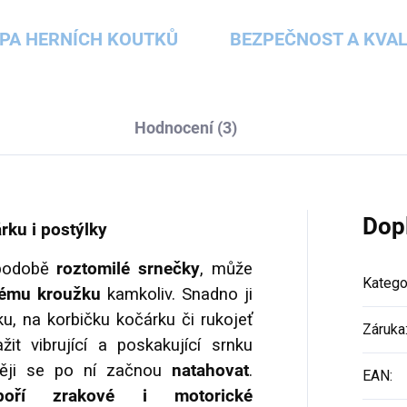
PA HERNÍCH KOUTKŮ
BEZPEČNOST A KVAL
Hodnocení (3)
Dop
rku i postýlky
 podobě
roztomilé srnečky
, může
Katego
kému kroužku
kamkoliv. Snadno ji
ku, na korbičku kočárku či rukojeť
Záruka
it vibrující a poskakující srnku
ěji se po ní začnou
natahovat
.
EAN
:
poří zrakové i motorické