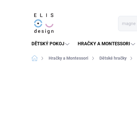
Přejít
na
obsah
DĚTSKÝ POKOJ
HRAČKY A MONTESSORI
Domů
Hračky a Montessori
Dětské hračky
3 hodnocení
Podrobnosti hodnocení
★★★★ PREMIUM