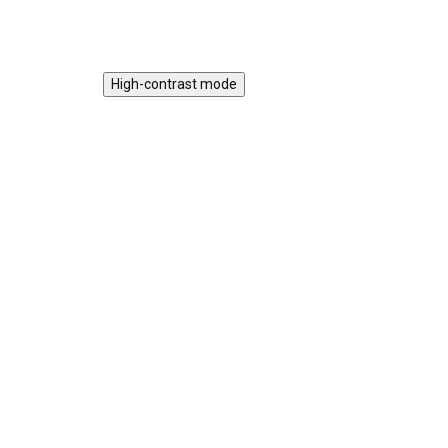
usínání.
High-contrast mode
★★★★ PREMIUM
★★
Srnka plyšová s
Kos