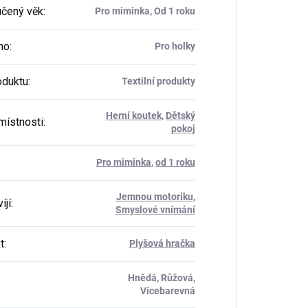
čený věk
:
Pro miminka, Od 1 roku
ho
:
Pro holky
oduktu
:
Textilní produkty
Herní koutek
,
Dětský
místnosti
:
pokoj
Pro miminka
,
od 1 roku
Jemnou motoriku
,
íjí
:
Smyslové vnímání
t
:
Plyšová hračka
Hnědá, Růžová,
Vícebarevná