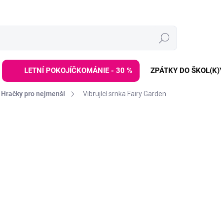
Hledat
LETNÍ POKOJÍČKOMÁNIE - 30 %
ZPÁTKY DO ŠKOL(K)
Hračky pro nejmenší
Vibrující srnka Fairy Garden
ZNAČKA:
LITTLE DUTCH
299 Kč
Měrná
SKLADEM
(>3 KS)
cena:
−
+