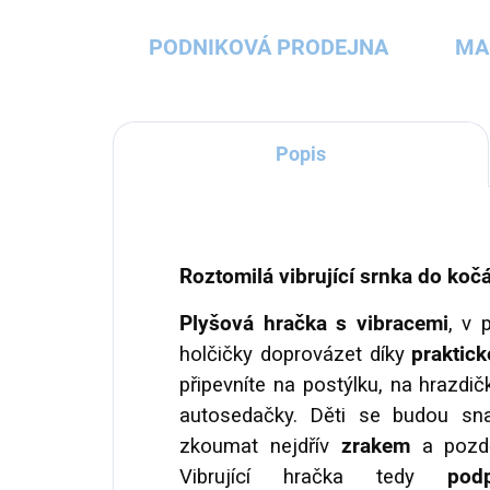
PODNIKOVÁ PRODEJNA
MA
Popis
Roztomilá vibrující srnka do kočá
Plyšová hračka s vibracemi
, v
holčičky doprovázet díky
praktic
připevníte na postýlku, na hrazdič
autosedačky. Děti se budou snaž
zkoumat nejdřív
zrakem
a pozd
Vibrující hračka tedy
pod