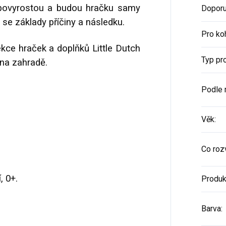
 povyrostou a budou hračku samy
Doporu
e základy příčiny a následku.
Pro ko
kce hraček a doplňků Little Dutch
Typ pr
na zahradě.
Podle 
Věk
:
Co rozv
, 0+.
Produk
Barva
: