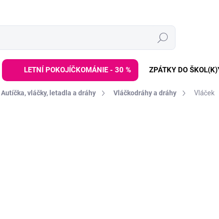
Hledat
LETNÍ POKOJÍČKOMÁNIE - 30 %
ZPÁTKY DO ŠKOL(K)
Autíčka, vláčky, letadla a dráhy
Vláčkodráhy a dráhy
Vláček
ZNAČKA:
JANOD
649 Kč
Měrná
MOMENTÁLNĚ NEDOSTUP
cena:
Dřevěný vláček
Pure Ja
dětičky od 12 měsíců.
V
představ, protože každá