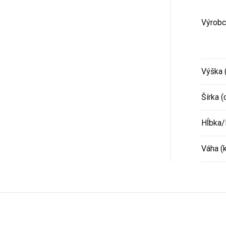
Výrobc
Výška 
Šírka (
Hĺbka/
Váha (