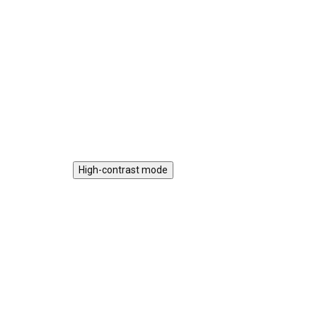
Dřevěný barevný vláček Tropik
Dře
pro děti od 12 měsíců, který
Abe
rozvíjí dětskou motoriku.
Bal
vel
abe
Do košíku
kříd
High-contrast mode