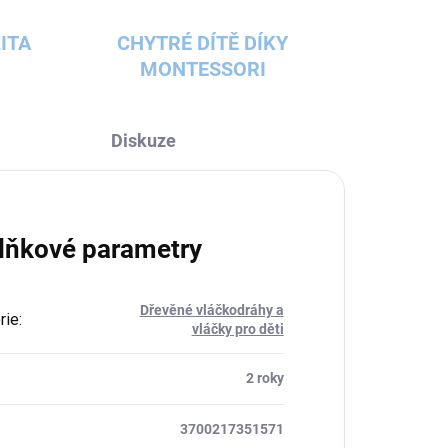
ITA
CHYTRÉ DÍTĚ DÍKY
MONTESSORI
Diskuze
lňkové parametry
Dřevěné vláčkodráhy a
rie
:
vláčky pro děti
:
2 roky
3700217351571