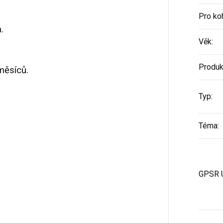
Pro ko
.
Věk
:
Produk
měsíců.
Typ
:
Téma
:
GPSR 