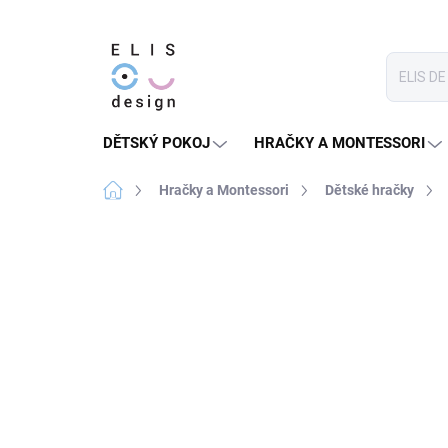
Přejít
na
obsah
DĚTSKÝ POKOJ
HRAČKY A MONTESSORI
Domů
Hračky a Montessori
Dětské hračky
4 hodnocení
Podrobnosti hodnocení
★★★★ PREMIUM