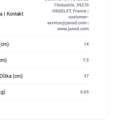
l’Industrie, 39270
ORGELET, France |
a | Kontakt
:
customer-
service@janod.com |
www.janod.com
(cm)
:
14
cm)
:
7,5
Dĺžka (cm)
:
37
kg)
:
0,65