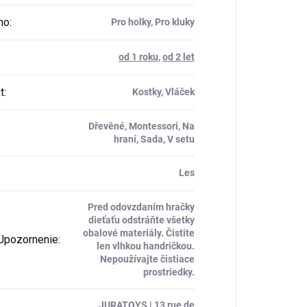
ho
:
Pro holky, Pro kluky
od 1 roku
,
od 2 let
t
:
Kostky, Vláček
Dřevěné, Montessori, Na
hraní, Sada, V setu
Les
Pred odovzdaním hračky
dieťaťu odstráňte všetky
obalové materiály. Čistite
Upozornenie
:
len vlhkou handričkou.
Nepoužívajte čistiace
prostriedky.
JURATOYS | 13 rue de