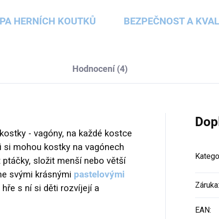
PA HERNÍCH KOUTKŮ
BEZPEČNOST A KVAL
Hodnocení (4)
Dop
 kostky - vagóny, na každé kostce
ti si mohou kostky na vagónech
Katego
 ptáčky, složit menší nebo větší
jme svými krásnými
pastelovými
Záruka
hře s ní si děti rozvíjejí a
EAN
: