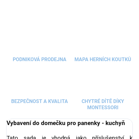
ve stejném stylu jako
domeček pro panenky
.
DETAILNÍ INFORMACE
Rozšíření příslušenství podpoří kreativitu vašeho
dítěte a celou rodinu zabaví na dlouhé hodiny.
ZEPTAT SE
HLÍDAT
PODNIKOVÁ PRODEJNA
MAPA HERNÍCH KOUTKŮ
BEZPEČNOST A KVALITA
CHYTRÉ DÍTĚ DÍKY
MONTESSORI
Vybavení do domečku pro panenky - kuchyň
Tato sada je vhodná jako příslušenství k