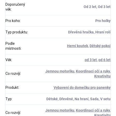
Doporučený
Od 2 let, Od 3 let
věk
:
Pro koho
:
Pro holky
Typ produktu
:
Dřevěná hračka, Hraní rolí
Podle
Herní koutek
,
Dětský pokoj
místnosti
:
Věk
:
od 3 let
,
od 6 let
Jemnou motoriku
,
Koordinaci očí a ruky
,
Co rozvíjí
:
Kreativitu
Produkt
:
Vybavení do domečku pro panenky
Typ
:
Dětské, Dřevěné, Na hraní, Sada, V setu
Jemnou motoriku
,
Koordinaci očí a ruky
,
Co rozvíjí
:
Kreativitu