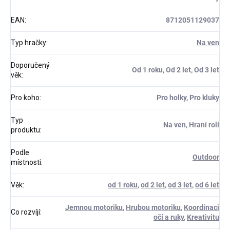
EAN
:
8712051129037
Typ hračky
:
Na ven
Doporučený
Od 1 roku, Od 2 let, Od 3 let
věk
:
Pro koho
:
Pro holky, Pro kluky
Typ
Na ven, Hraní rolí
produktu
:
Podle
Outdoor
místnosti
:
Věk
:
od 1 roku
,
od 2 let
,
od 3 let
,
od 6 let
Jemnou motoriku
,
Hrubou motoriku
,
Koordinaci
Co rozvíjí
:
očí a ruky
,
Kreativitu