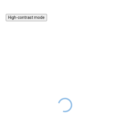
High-contrast mode
★★★★
★★★★
PREMIUM
PREMIUM
Vodní mlýnek Ocean
Vodní mlýnek Fresh
Dreams Pink
Green
279 Kč
DODÁNÍ DO
279 Kč
SKLADEM
2 TÝDNŮ
Hračka do vody i na písek, která
Hračka do vody i na písek, která