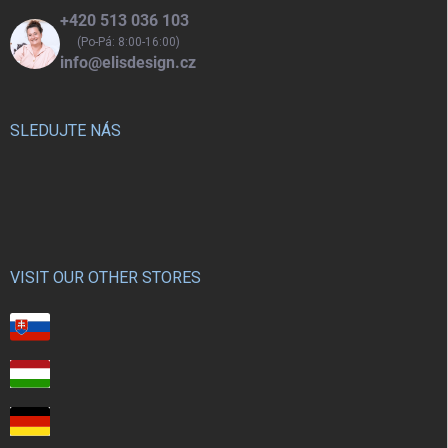
v
+420 513 036 103
ý
(Po-Pá: 8:00-16:00)
p
info@elisdesign.cz
i
s
u
SLEDUJTE NÁS
VISIT OUR OTHER STORES