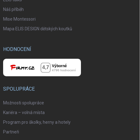
Náš příběh
Mise Montessori
Mapa ELIS DESIGN dětských koutků
HODNOCENÍ
SPOLUPRÁCE
Možnosti spolupráce
Kariéra – volná místa
Program pro školky, herny a hotely
Partneři