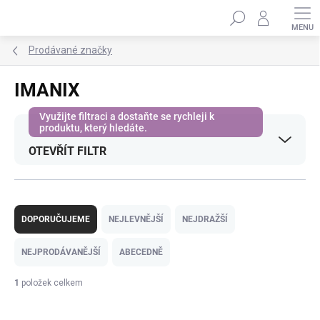
Přejít
Hledat
na
obsah
Prodávané značky
IMANIX
OTEVŘÍT FILTR
Ř
a
DOPORUČUJEME
NEJLEVNĚJŠÍ
NEJDRAŽŠÍ
z
e
NEJPRODÁVANĚJŠÍ
ABECEDNĚ
n
í
1
položek celkem
p
V
r