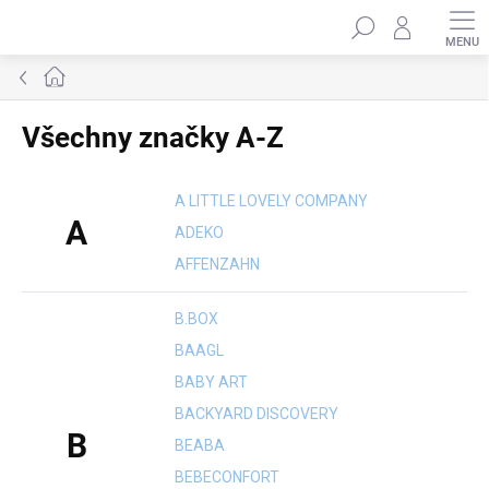
Přejít
Hledat
na
obsah
Domů
Všechny značky A-Z
A LITTLE LOVELY COMPANY
A
ADEKO
AFFENZAHN
B.BOX
BAAGL
BABY ART
BACKYARD DISCOVERY
B
BEABA
BEBECONFORT