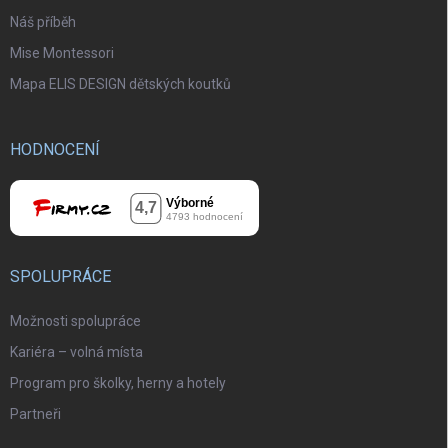
Náš příběh
Mise Montessori
Mapa ELIS DESIGN dětských koutků
HODNOCENÍ
SPOLUPRÁCE
Možnosti spolupráce
Kariéra – volná místa
Program pro školky, herny a hotely
Partneři