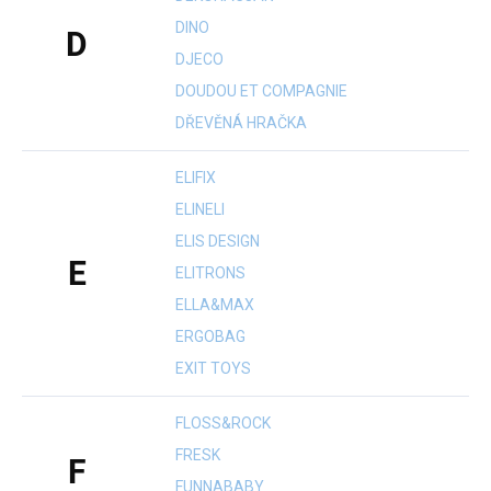
DINO
D
DJECO
DOUDOU ET COMPAGNIE
DŘEVĚNÁ HRAČKA
ELIFIX
ELINELI
ELIS DESIGN
E
ELITRONS
ELLA&MAX
ERGOBAG
EXIT TOYS
FLOSS&ROCK
FRESK
F
FUNNABABY