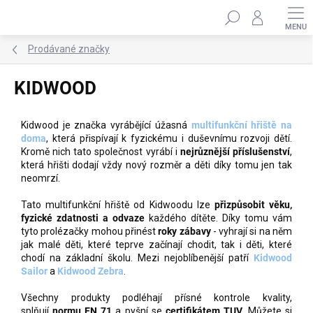
Přejít
Hledat
na
obsah
Prodávané značky
KIDWOOD
Kidwood je značka vyrábějící úžasná
multifunkční hřiště na
doma
, která přispívají k fyzickému i duševnímu rozvoji dětí.
Kromě nich tato společnost vyrábí i
nejrůznější příslušenství
,
která hřišti dodají vždy nový rozměr a děti díky tomu jen tak
neomrzí.
Tato multifunkční hřiště od Kidwoodu lze
přizpůsobit věku,
fyzické zdatnosti a odvaze
každého dítěte. Díky tomu vám
tyto prolézačky mohou přinést
roky zábavy
- vyhrají si na něm
jak malé děti, které teprve začínají chodit, tak i děti, které
chodí na základní školu. Mezi nejoblíbenější patří
Kidwood
Sailor
a
Kidwood Zebra
.
Všechny produkty podléhají přísné kontrole kvality,
splňují
normu EN 71
a pyšní se
certifikátem TUV
. Můžete si