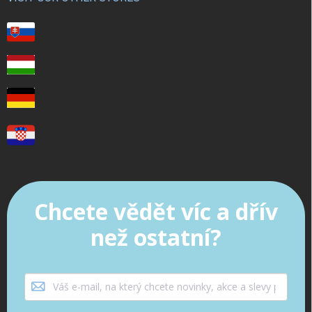
Chcete vědět víc a dřív
než ostatní?