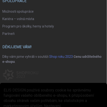
SPOLUPRÁCE
Možnosti spolupráce
Kariéra – volná místa
Program pro školky, herny a hotely
Partneři
DĚKUJEME VÁM!
Díky vám jsme vyhráli v soutěži
Shop roku 2023
Cenu udržitelného
e-shopu
.
ELIS DESIGN používá soubory cookie ke správnému
fungování vašeho oblíbeného e-shopu, k přizpůsobení
obsahu stránek vašim potřebám, ke statistickým a
marketingovým účelům.
Nastavení